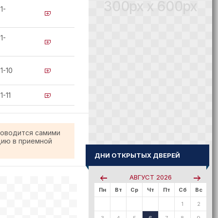
300px x 600px
1-
1-
1-10
1-11
роводится самими
цию в приемной
ДНИ ОТКРЫТЫХ ДВЕРЕЙ
АВГУСТ
2026
Пн
Вт
Ср
Чт
Пт
Сб
Вс
1
2