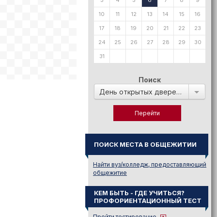
3
4
5
6
7
8
9
10
11
12
13
14
15
16
17
18
19
20
21
22
23
24
25
26
27
28
29
30
31
Поиск
День открытых дверей в:
ПОИСК МЕСТА В ОБЩЕЖИТИИ
Найти вуз/колледж, предоставляющий
общежитие
КЕМ БЫТЬ - ГДЕ УЧИТЬСЯ?
ПРОФОРИЕНТАЦИОННЫЙ ТЕСТ
Пройти тестирование