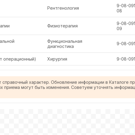
9-08-091
Рентгенология
08
9-08-091
рапии
Физиотерапия
09
нальной
Функциональная
9-08-091
диагностика
т операционный)
Хирургия
9-08-091
т справочный характер. Обновление информации в Каталоге п
ях приема могут быть изменения. Советуем уточнять информа