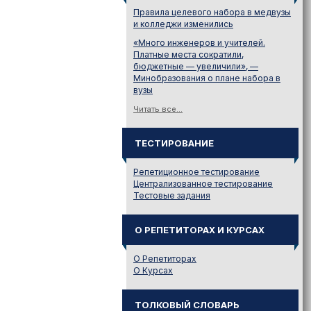
Правила целевого набора в медвузы
и колледжи изменились
«Много инженеров и учителей.
Платные места сократили,
бюджетные — увеличили», —
Минобразования о плане набора в
вузы
Читать все...
ТЕСТИРОВАНИЕ
Репетиционное тестирование
Централизованное тестирование
Тестовые задания
О РЕПЕТИТОРАХ И КУРСАХ
О Репетиторах
О Курсах
ТОЛКОВЫЙ СЛОВАРЬ