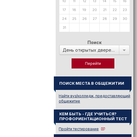
10
11
12
13
14
15
16
17
18
19
20
21
22
23
24
25
26
27
28
29
30
31
Поиск
День открытых дверей в:
ПОИСК МЕСТА В ОБЩЕЖИТИИ
Найти вуз/колледж, предоставляющий
общежитие
КЕМ БЫТЬ - ГДЕ УЧИТЬСЯ?
ПРОФОРИЕНТАЦИОННЫЙ ТЕСТ
Пройти тестирование