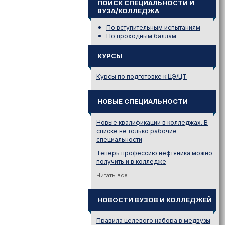
ПОИСК СПЕЦИАЛЬНОСТИ И
ВУЗА/КОЛЛЕДЖА
По вступительным испытаниям
По проходным баллам
КУРСЫ
Курсы по подготовке к ЦЭ/ЦТ
НОВЫЕ СПЕЦИАЛЬНОСТИ
Новые квалификации в колледжах. В
списке не только рабочие
специальности
Теперь профессию нефтяника можно
получить и в колледже
Читать все...
НОВОСТИ ВУЗОВ И КОЛЛЕДЖЕЙ
Правила целевого набора в медвузы