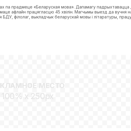
дах па прадмеце «Беларуская мова». Дапамагу падрыхтавацца
рмаце афлайн працягласцю 45 хвілін. Магчымы выезд да вучня 
 БДУ, філолаг, выкладчык беларускай мовы і літаратуры, прац
ЕКЛАМНОЕ МЕСТО
100% x 250px