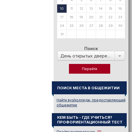
3
4
5
6
7
8
9
10
11
12
13
14
15
16
17
18
19
20
21
22
23
24
25
26
27
28
29
30
31
Поиск
День открытых дверей в:
ПОИСК МЕСТА В ОБЩЕЖИТИИ
Найти вуз/колледж, предоставляющий
общежитие
КЕМ БЫТЬ - ГДЕ УЧИТЬСЯ?
ПРОФОРИЕНТАЦИОННЫЙ ТЕСТ
Пройти тестирование