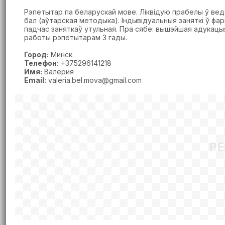
Рэпетытар па беларускай мове. Ліквідую прабелы ў ве
бал (аўтарская методыка). Індывідуальныя заняткі ў фа
падчас заняткаў утульная. Пра сябе: вышэйшая адукацыя
работы рэпетытарам 3 гады.
Город:
Минск
Телефон:
+375296141218
Имя:
Валерия
Email:
valeria.bel.mova@gmail.com
Р