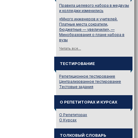
Правила целевого набора в медвузы
и колледжи изменились
«Много инженеров и учителей.
Платные места сократили,
бюджетные — увеличили», —
Минобразования о плане набора в
вузы
Читать все...
ТЕСТИРОВАНИЕ
Репетиционное тестирование
Централизованное тестирование
Тестовые задания
О РЕПЕТИТОРАХ И КУРСАХ
О Репетиторах
О Курсах
ТОЛКОВЫЙ СЛОВАРЬ