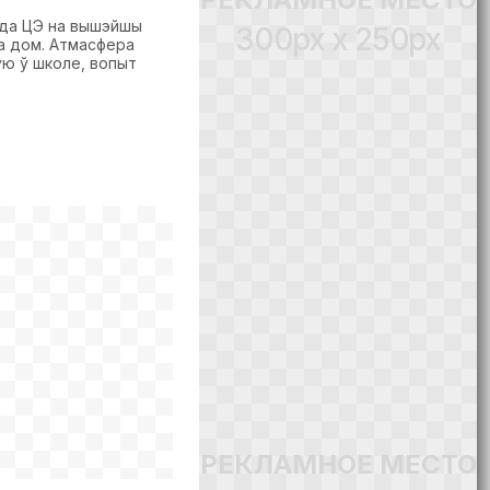
 да ЦЭ на вышэйшы
300px x 250px
на дом. Атмасфера
ую ў школе, вопыт
РЕКЛАМНОЕ МЕСТО