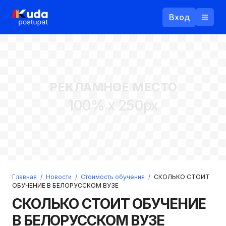
Вход
Назад
РЕКЛАМНОЕ МЕСТО
Логин
100% x 250px
Пароль
Ваш email
Забыли пароль?
Главная
/
Новости
/
Стоимость обучения
/
СКОЛЬКО СТОИТ
Войти
ОБУЧЕНИЕ В БЕЛОРУССКОМ ВУЗЕ
Прислать пароль
СКОЛЬКО СТОИТ ОБУЧЕНИЕ
Регистрация
В БЕЛОРУССКОМ ВУЗЕ