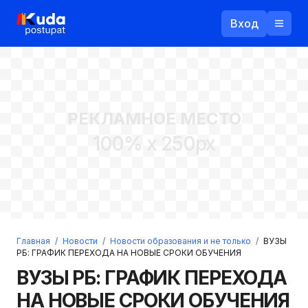
Вход
Назад
РЕКЛАМНОЕ МЕСТО
Логин
100% x 250px
Пароль
Ваш email
Забыли пароль?
Главная
/
Новости
/
Новости образования и не только
/
ВУЗЫ
Войти
РБ: ГРАФИК ПЕРЕХОДА НА НОВЫЕ СРОКИ ОБУЧЕНИЯ
Прислать пароль
ВУЗЫ РБ: ГРАФИК ПЕРЕХОДА
Регистрация
НА НОВЫЕ СРОКИ ОБУЧЕНИЯ