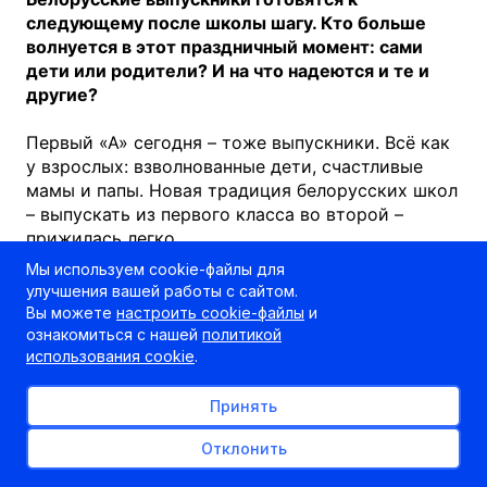
следующему после школы шагу. Кто больше
волнуется в этот праздничный момент: сами
дети или родители? И на что надеются и те и
другие?
Первый «А» сегодня – тоже выпускники. Всё как
у взрослых: взволнованные дети, счастливые
мамы и папы. Новая традиция белорусских школ
– выпускать из первого класса во второй –
прижилась легко.
Катерина Рябцева, мама:
Мы используем cookie-файлы для
-- Было страшно, а сейчас первый класс
улучшения вашей работы с сайтом.
закончили, чувствуем себя на высоте, как будто
Вы можете
настроить cookie-файлы
и
11-й, это очень волнительно, все бабушки тут у
ознакомиться с нашей
политикой
нас плакали.
использования cookie
.
Мамы «взрослых детей» тоже еле сдерживают
слёзы. И пытаются не упустить ни одной
Принять
секунды. Для них 11 лет учёбы пронеслись
Отклонить
экспрессом.
С
поступлением в этом году ситуация особая
–