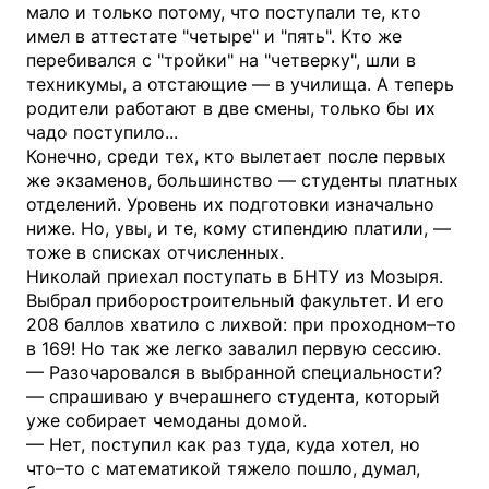
мало и только потому, что поступали те, кто
имел в аттестате "четыре" и "пять". Кто же
перебивался с "тройки" на "четверку", шли в
техникумы, а отстающие — в училища. А теперь
родители работают в две смены, только бы их
чадо поступило...
Конечно, среди тех, кто вылетает после первых
же экзаменов, большинство — студенты платных
отделений. Уровень их подготовки изначально
ниже. Но, увы, и те, кому стипендию платили, —
тоже в списках отчисленных.
Николай приехал поступать в БНТУ из Мозыря.
Выбрал приборостроительный факультет. И его
208 баллов хватило с лихвой: при проходном–то
в 169! Но так же легко завалил первую сессию.
— Разочаровался в выбранной специальности?
— спрашиваю у вчерашнего студента, который
уже собирает чемоданы домой.
— Нет, поступил как раз туда, куда хотел, но
что–то с математикой тяжело пошло, думал,