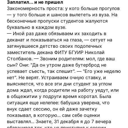
Заплатил... и не пришел
Закономерность проста: у кого больше прогулов
— у того больше и шансов вылететь из вуза. На
бесконечные пропуски студентов жалуются
буквально в каждом вузе.
— Иной раз даже обязываем их заходить в
деканат и показываться на глаза, — сетует на
затянувшееся детство своих подопечных
заместитель декана ФИТУ БГУИР Николай
Столбанов. — Звоним родителям: мол, где ваш
сын? Они: "Да он утром даже бутерброд не
успевает съесть, так спешит". — "Его уже неделю
нет". Не верят. Устраиваем очную ставку, и
выясняется, что все эти дни студент за углом
дома ждал, когда родители на работу уедут, или
в общежитии у подруги время коротал. Была
ситуация еще нелепее: бабушка уверена, что
внук сдает сессию, он ей даже зачетку
показывал, в которую... сам себе оценки
выставлял... Знаете, 31 декабря я до 7 вечера
обзванивал тех, кто не приступил к сессии,