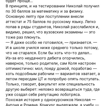
будет проще...
В принципе, и на тестировании Николай получил
по 30 баллов за математику и за физику.
Основную лепту при поступлении внесли
аттестат и 75 баллов по русскому языку. Легко
попав в ряды студентов, Николай расслабился и,
видимо, решил, что вузовские экзамены — это
тоже раз плюнуть.
— Я даже особо не готовился, — признается. —
И в школе учился ниже среднего только потому,
что не старался. Если бы хоть что–то делал...
Из–за его неудачного дебюта огорчились,
наверное, только родители, сам Коля настроен
оптимистично: мол, поеду домой, поработаю —
хоть подсобным рабочим — вариантов хватает, а
летом пересдам ЦТ и попробую опять поступать.
Только, говорит, факультет или специальность
другую выберет: неловко возвращаться туда, где
уже создал себе репутацию лоботряса.
Похожая история у однокурсников Николая —
Антона и Романа. Конкурс выдержали, а учебу —