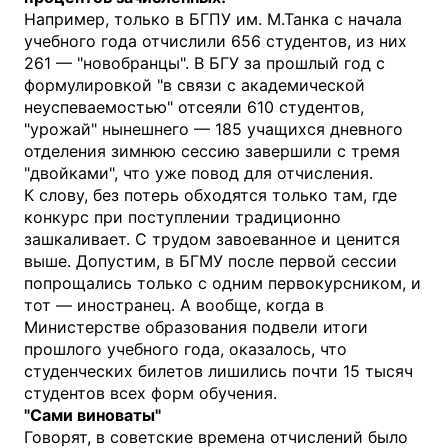
Например, только в БГПУ им. М.Танка с начала
учебного года отчислили 656 студентов, из них
261 — "новобранцы". В БГУ за прошлый год с
формулировкой "в связи с академической
неуспеваемостью" отсеяли 610 студентов,
"урожай" нынешнего — 185 учащихся дневного
отделения зимнюю сессию завершили с тремя
"двойками", что уже повод для отчисления.
К слову, без потерь обходятся только там, где
конкурс при поступлении традиционно
зашкаливает. С трудом завоеванное и ценится
выше. Допустим, в БГМУ после первой сессии
попрощались только с одним первокурсником, и
тот — иностранец. А вообще, когда в
Министерстве образования подвели итоги
прошлого учебного года, оказалось, что
студенческих билетов лишились почти 15 тысяч
студентов всех форм обучения.
"Сами виноваты"
Говорят, в советские времена отчислений было