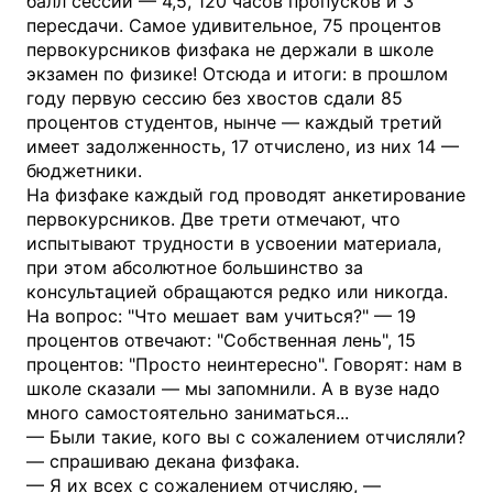
балл сессии — 4,5, 120 часов пропусков и 3
пересдачи. Самое удивительное, 75 процентов
первокурсников физфака не держали в школе
экзамен по физике! Отсюда и итоги: в прошлом
году первую сессию без хвостов сдали 85
процентов студентов, нынче — каждый третий
имеет задолженность, 17 отчислено, из них 14 —
бюджетники.
На физфаке каждый год проводят анкетирование
первокурсников. Две трети отмечают, что
испытывают трудности в усвоении материала,
при этом абсолютное большинство за
консультацией обращаются редко или никогда.
На вопрос: "Что мешает вам учиться?" — 19
процентов отвечают: "Собственная лень", 15
процентов: "Просто неинтересно". Говорят: нам в
школе сказали — мы запомнили. А в вузе надо
много самостоятельно заниматься...
— Были такие, кого вы с сожалением отчисляли?
— спрашиваю декана физфака.
— Я их всех с сожалением отчисляю, —