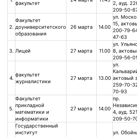
факультет
2, ауд. 22
209-50-6
ул. Моско
Факультет
15, актов
2.
доуниверситетского
26 марта
14.00
200-79-64
образования
47-63
ул. Ульян
3.
Лицей
27 марта
11.00
8, актовы
209-56-0
ул.
Кальварий
факультет
4.
27 марта
13.00
актовый 
журналистики
259-70-32
70-93
Факультет
пр.
прикладной
Независи
5.
27 марта
14.00
математики и
4, ауд. 52
информатики
209-50-7
Государственный
институт
ул. Обойна