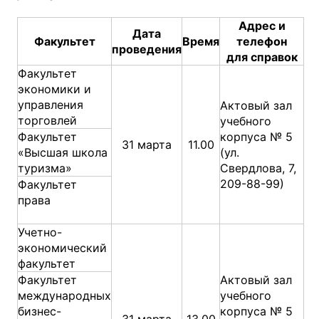
Адрес и
Дата
Факультет
Время
телефон
проведения
для справок
Факультет
экономики и
управления
Актовый зал
торговлей
учебного
Факультет
корпуса № 5
31 марта
11.00
«Высшая школа
(ул.
туризма»
Свердлова, 7,
209-88-99)
Факультет
права
Учетно-
экономический
факультет
Факультет
Актовый зал
международных
учебного
бизнес-
корпуса № 5