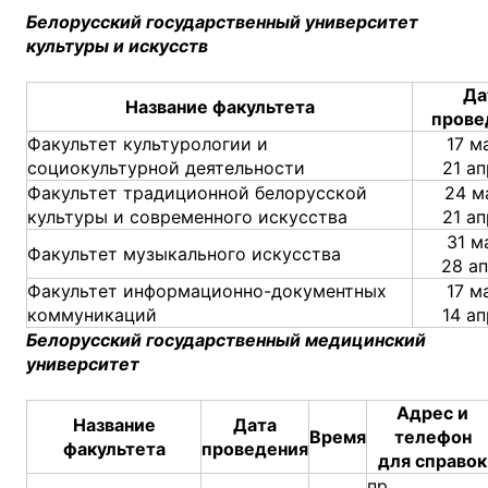
Белорусский государственный университет
культуры и искусств
Да
Название факультета
прове
Факультет культурологии и
17 м
социокультурной деятельности
21 а
Факультет традиционной белорусской
24 м
культуры и современного искусства
21 а
31 м
Факультет музыкального искусства
28 а
Факультет информационно-документных
17 м
коммуникаций
14 а
Белорусский государственный медицинский
университет
Адрес и
Название
Дата
Время
телефон
факультета
проведения
для справок
пр.