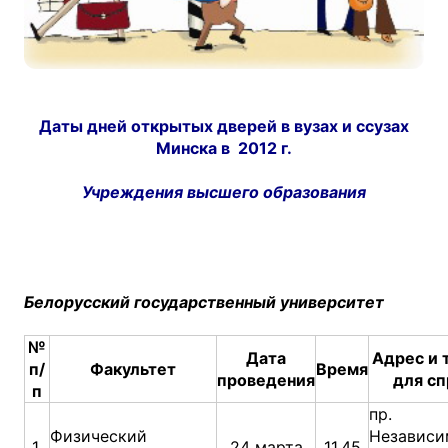
Даты дней открытых дверей в вузах и ссузах
Минска в 2012 г.
Учреждения высшего образования
Белорусский государственный университет
№
Дата
Адрес и 
п/
Факультет
Время
проведения
для сп
п
пр.
Физический
Независи
1.
24 марта
11.45