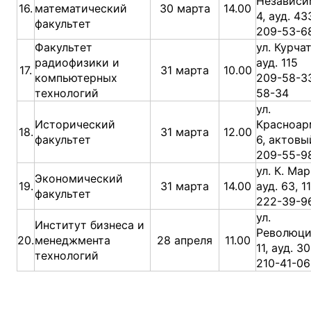
Независи
16.
математический
30 марта
14.00
4, ауд. 43
факультет
209-53-6
Факультет
ул. Курчат
радиофизики и
ауд. 115
17.
31 марта
10.00
компьютерных
209-58-33
технологий
58-34
ул.
Исторический
Красноар
18.
31 марта
12.00
факультет
6, актовы
209-55-9
ул. К. Мар
Экономический
19.
31 марта
14.00
ауд. 63, 1
факультет
222-39-9
ул.
Институт бизнеса и
Революци
20.
менеджмента
28 апреля
11.00
11, ауд. 3
технологий
210-41-06