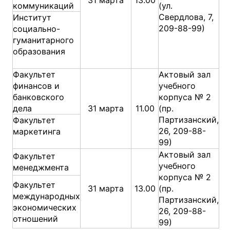
31 марта
13.00
коммуникаций
(ул.
Свердлова, 7,
Институт
209-88-99)
социально-
гуманитарного
образования
Факультет
Актовый зал
финансов и
учебного
банковского
корпуса № 2
дела
31 марта
11.00
(пр.
Партизанский,
Факультет
26, 209-88-
маркетинга
99)
Актовый зал
Факультет
учебного
менеджмента
корпуса № 2
Факультет
31 марта
13.00
(пр.
международных
Партизанский,
экономических
26, 209-88-
отношений
99)