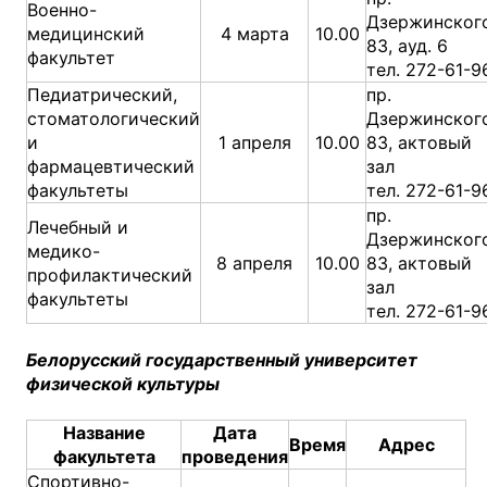
Военно-
Дзержинского
медицинский
4 марта
10.00
83, ауд. 6
факультет
тел. 272-61-9
Педиатрический,
пр.
стоматологический
Дзержинского
и
1 апреля
10.00
83, актовый
фармацевтический
зал
факультеты
тел. 272-61-9
пр.
Лечебный и
Дзержинского
медико-
8 апреля
10.00
83, актовый
профилактический
зал
факультеты
тел. 272-61-9
Белорусский государственный университет
физической культуры
Название
Дата
Время
Адрес
факультета
проведения
Спортивно-