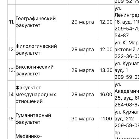
209-52-7
ул.
Ленингра
Географический
11.
29 марта
12.00
16, ауд. 11
факультет
209-54-79
54-87
ул. К. Мар
Филологический
12.
29 марта
12.00
актовый 
факультет
222-36-0
ул. Курчат
Биологический
13.
29 марта
13.30
ауд. 1
факультет
209-59-0
ул.
Факультет
Академич
14.
международных
29 марта
16.00
25, ауд. 
отношений
284-08-6
ул. Курчат
Гуманитарный
15.
30 марта
11.00
ауд. 212
факультет
209-59-0
пр.
Механико-