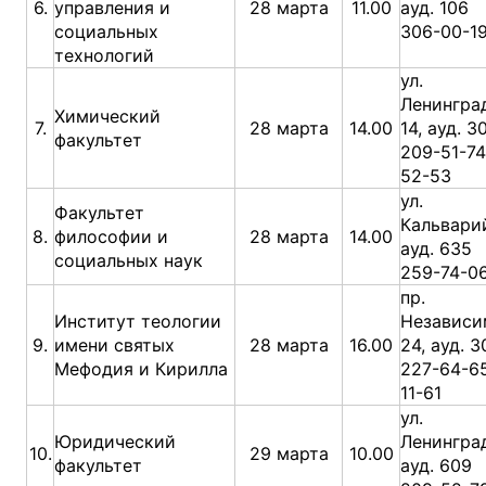
6.
управления и
28 марта
11.00
ауд. 106
социальных
306-00-1
технологий
ул.
Ленингра
Химический
7.
28 марта
14.00
14, ауд. 3
факультет
209-51-74
52-53
ул.
Факультет
Кальварий
8.
философии и
28 марта
14.00
ауд. 635
социальных наук
259-74-0
пр.
Институт теологии
Независи
9.
имени святых
28 марта
16.00
24, ауд. 3
Мефодия и Кирилла
227-64-65
11-61
ул.
Юридический
Ленинград
10.
29 марта
10.00
факультет
ауд. 609