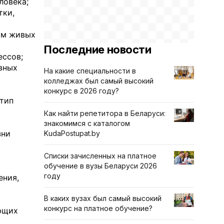
ловека;
тки,
им живых
Последние новости
ессов;
овных
На какие специальности в
колледжах был самый высокий
конкурс в 2026 году?
 тип
Как найти репетитора в Беларуси:
знакомимся с каталогом
зни
KudaPostupat.by
Списки зачисленных на платное
обучение в вузы Беларуси 2026
году
ения,
В каких вузах был самый высокий
конкурс на платное обучение?
ющих