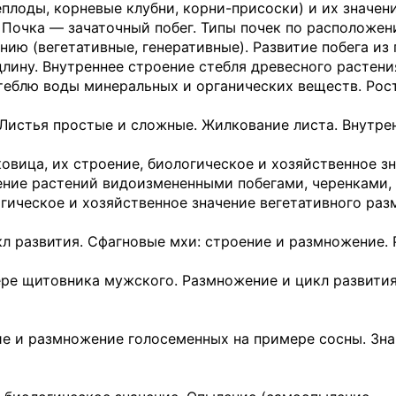
плоды, корневые клубни, корни-присоски) и их значени
. Почка — зачаточный побег. Типы почек по расположе
ию (вегетативные, генеративные). Развитие побега из 
длину. Внутреннее строение стебля древесного растени
еблю воды минеральных и органических веществ. Рост
 Листья простые и сложные. Жилкование листа. Внутре
ковица, их строение, биологическое и хозяйственное зн
ние растений видо­измененными побегами, черенками,
огическое и хозяйственное значение вегетативного ра
кл развития. Сфагновые мхи: строение и размножение.
ре щитовника муж­ского. Размножение и цикл развити
е и размножение голосеменных на примере сосны. Зн