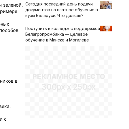
Сегодня последний день подачи
 зеленой.
документов на платное обучение в
примере
вузы Беларуси. Что дальше?
еных
Поступить в колледж с поддержкой
способов
Белагропромбанка — целевое
обучение в Минске и Могилеве
РЕКЛАМНОЕ МЕСТО
ников в
300px x 250px
века.
и с