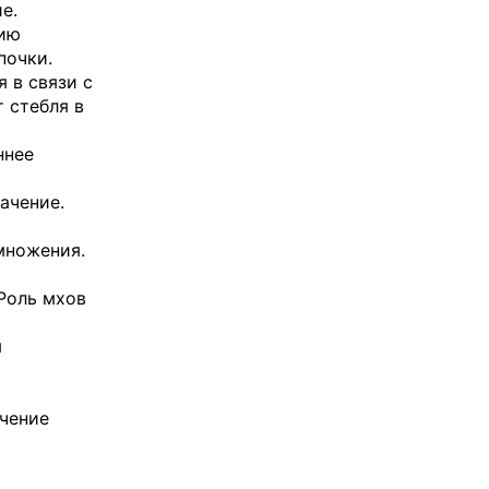
е.
нию
почки.
я в связи с
 стебля в
ннее
ачение.
змножения.
 Роль мхов
я
ачение