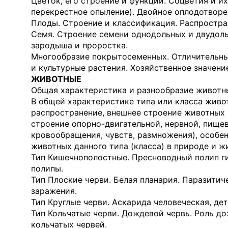
Цветок, его строение и функции. Соцветия и и
перекрестное опыление). Двойное опло­дотворе
Плоды. Строение и классификация. Распростран
Семя. Строение семени однодольных и двудольн
зародыша и проростка.
Многообразие покрытосеменных. Отличительны
и культурные растения. Хозяйственное значен
ЖИВОТНЫЕ
Общая характеристика и разнообразие животн
В общей характеристике типа или класса живо
распространение, внешнее строение животных (
строение опорно-двигательной, нервной, пищев
кровообращения, чувств, раз­множения), особе
животных данного типа (класса) в природе и ж
Тип Кишечнополостные. Пресноводный полип г
полипы.
Тип Плоские черви. Белая планария. Паразитич
заражения.
Тип Круглые черви. Аскарида человеческая, де
Тип Кольчатые черви. Дождевой червь. Роль д
кольчатых червей.