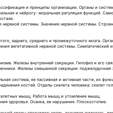
ассификация и прин­ципы организации. Органы и систе
ральная и нейрогу- моральная регуляция функций. Сам
остазе.
 нервной системы. Значение нервной системы. Строе
того, заднего, сред­него и промежуточного мозга. Орга
ения вегетативной нервной системы. Симпати­ческий и
изме. Железы внут­ренней секреции. Гипофиз и его свя
ечники. Железы смешанной секреции: поджелудочная ж
ьная система, ее пассивная и активная части, их функ
оединения костей. Отделы скелета человека: скелет го
келетных мышц. Работа мышц и утомление мышц.
ния здоровья. Осанка, ее нарушения. Плоскостопие.
енней среды орга­низма: кровь, тканевая жидкость, ли