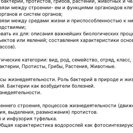
бактерий, протистов, грибов, растений, животных и че
вязи между строении- ем и функциями органоидов кле
органов и систем органов;
связи между средами жизни и приспособленностью к н
едствиями;
овать их для: описания важнейших биологических проц
ектов или явлений; составления характе­ристики осн
ассов).
ческие категории: вид, род, семейство, отряд, класс,
Бактерии, Протисты, Грибы, Растения, Животные.
сы жизнедеятель­ности. Роль бактерий в природе и жи
ий. Бактерии как возбудители болезней.
знедеятельности.
реннего строения, процессов жизнедеятельности (движ
ия, выделения, размножения) протистов.
 и инфузория туфелька.
Общая характеристи­ка водорослей как фотосинтезиру