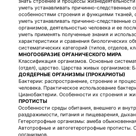
знать строение и процессы жизнедеятельности 
уметь устанавливать причинно-следственные с
особенностями строения и функция­ми тканей, 
уметь устанавливать причинно-следственные 
организмов, деятельностью человека и ее посл
уметь применять полученные знания и использ
характеристики и сравнения биологических объ
систематических категорий (типов, отделов, кл
МНОГООБРАЗИЕ ОРГАНИЧЕСКОГО МИРА
Классификация организмов. Основные системати
(отдел), царство. Царства живых организмов: 
ДОЯДЕРНЫЕ ОРГАНИЗМЫ (ПРОКАРИОТЫ)
Бактерии: распространение, строение и процес
человека. Практическое исполь­зование бактер
Цианобактерии. Особенности их строения и жи
ПРОТИСТЫ
Особенности среды обитания, внешнего и внут
раздражимости, питания и пищеварения, дыхан
Гетеротрофные организмы: амеба обыкновенная
Автотрофные и автогетеротрофные протисты. 
организмов.