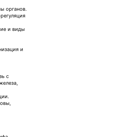
мы органов.
орегуляция
ние и виды
низация и
зь с
е­леза,
ции.
ловы,
мфа.