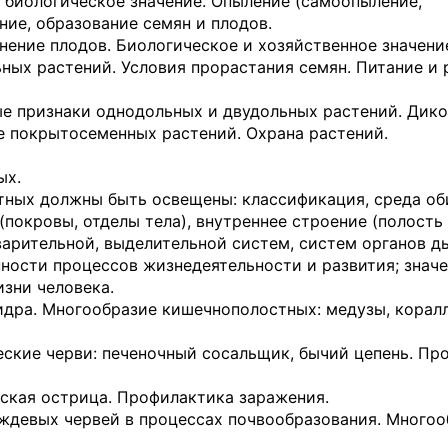
х биологическое зна­чение. Опыление (самоопыление,
ние, образование семян и плодов.
ение плодов. Биоло­гическое и хозяйственное значени
ых растений. Усло­вия прорастания семян. Питание и 
е признаки одно­дольных и двудольных растений. Дик
ие покрытосеменных растений. Охрана растений.
ых.
тных должны быть освещены: классификация, среда об
покровы, отделы тела), внутреннее строение (полость 
арительной, выдели­тельной систем, систем органов д
нности процессов жизнедеятельности и развития; зна­ч
изни человека.
идра. Многообразие кишечнополостных: медузы, корал
еские черви: пече­ночный сосальщик, бычий цепень. П
тская острица. Про­филактика заражения.
ождевых червей в процессах почвообразования. Много