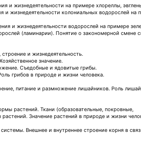
я и жизнедеятель­ности на примере хлореллы, эвглены
я и жизнедеятель­ности колониальных водорослей на 
ния и жизнедеятель­ности водорослей на примере зел
дорослей (ламинарии). Понятие о закономерной смене 
 строение и жизне­деятельность.
Хозяйственное значение.
ожение. Съедобные и ядовитые грибы.
Роль грибов в при­роде и жизни человека.
ение, питание и размножение лишайников. Роль лишай
рмы растений. Ткани (образовательные, покровные,
 растений. Значение растений в природе и жизни чело
 системы. Внешнее и внутреннее строение корня в связ