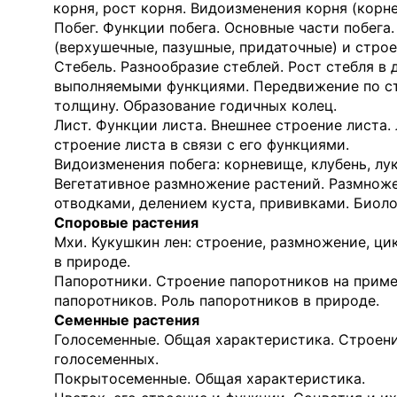
корня, рост корня. Видоизменения корня (корне
Побег. Функции побега. Основные части побега
(верхушечные, пазушные, придаточные) и строен
Стебель. Разнообразие стеблей. Рост стебля в 
выполняемыми функциями. Передвижение по ст
толщину. Образование годичных колец.
Лист. Функции листа. Внешнее строение листа.
строение листа в связи с его функциями.
Видоизменения побега: корневище, клубень, лу
Вегетативное размножение растений. Размноже
отводками, делением куста, привив­ками. Биол
Споровые растения
Мхи. Кукушкин лен: строение, размножение, ци
в природе.
Папоротники. Строение папоротников на приме
папоротников. Роль папоротников в природе.
Семенные растения
Голосеменные. Общая характеристика. Строени
голосеменных.
Покрытосеменные. Общая характеристика.