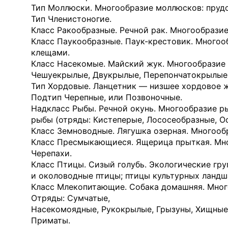
Тип Моллюски. Многообразие моллюсков: прудов
Тип Членистоногие.
Класс Ракообразные. Речной рак. Многообрази
Класс Паукообразные. Паук-крестовик. Многооб
клещами.
Класс Насекомые. Майский жук. Многообразие
Чешуекрылые, Двукрылые, Перепончатокрылые
Тип Хордовые. Ланцетник — низшее хордовое 
Подтип Черепные, или Позвоночные.
Надкласс Рыбы. Речной окунь. Многообразие ры
рыбы (отряды: Кистеперые, Лососеобразные, О
Класс Земноводные. Лягушка озерная. Многооб
Класс Пресмыкающиеся. Ящерица прыткая. Мно
Черепахи.
Класс Птицы. Сизый голубь. Экологические гр
и околоводные птицы; птицы культурных ландш
Класс Млекопитающие. Собака домашняя. Мног
Отряды: Сумчатые,
Насекомоядные, Рукокрылые, Грызуны, Хищные
Приматы.