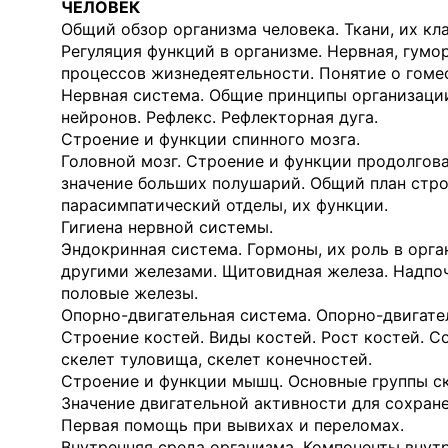
ЧЕЛОВЕК
Общий обзор организма человека. Ткани, их кл
Регуляция функций в организме. Нервная, гумо
процессов жизнедеятель­ности. Понятие о гоме
Нервная система. Общие принципы организации
нейронов. Рефлекс. Рефлек­торная дуга.
Строение и функции спинного мозга.
Головной мозг. Строение и функции продолгова
значение больших полуша­рий. Общий план стро
парасимпатический отделы, их функции.
Гигиена нервной системы.
Эндокринная система. Гормоны, их роль в орган
другими железами. Щитовидная железа. Надпоч
половые железы.
Опорно-двигательная система. Опорно-двигател
Строение костей. Виды костей. Рост костей. С
скелет туловища, скелет конеч­ностей.
Строение и функции мышц. Основные группы с
Значение двигательной активности для сохране
Первая помощь при вывихах и переломах.
Внутренняя среда организма. Компоненты внутр