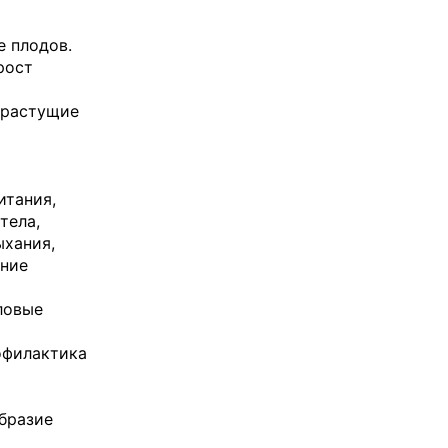
е плодов.
рост
орастущие
итания,
тела,
ыхания,
ение
ловые
рофилактика
образие