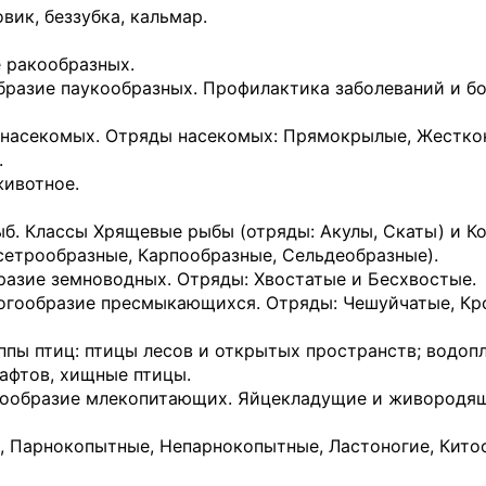
ик, беззубка, кальмар.
е ракообразных.
разие паукообраз­ных. Профилактика заболеваний и бо
 насекомых. Отряды насекомых: Прямокрылые, Жестко
.
животное.
б. Классы Хряще­вые рыбы (отряды: Акулы, Скаты) и К
сетрообразные, Карпообразные, Сельдеобразные).
разие земноводных. Отряды: Хвостатые и Бесхвостые.
гообразие пресмы­кающихся. Отряды: Чешуйчатые, Кр
уппы птиц: птицы лесов и открытых пространств; водо
афтов, хищные птицы.
ообразие млеко­питающих. Яйцекладущие и живородя
, Парнокопытные, Непарнокопытные, Ластоногие, Кито