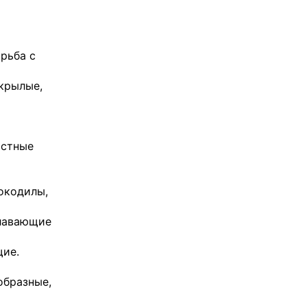
рьба с
крылые,
остные
окодилы,
плавающие
щие.
образные,