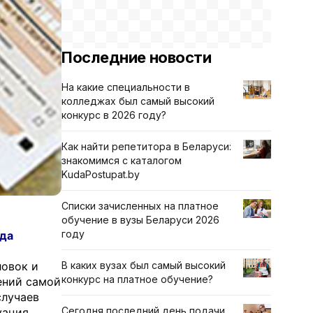
Последние новости
На какие специальности в
колледжах был самый высокий
конкурс в 2026 году?
Как найти репетитора в Беларуси:
знакомимся с каталогом
KudaPostupat.by
Списки зачисленных на платное
обучение в вузы Беларуси 2026
году
нда
ловок и
В каких вузах был самый высокий
конкурс на платное обучение?
ений самой
случаев
Сегодня последний день подачи
уация