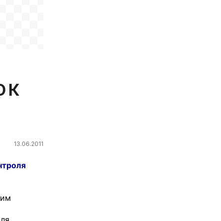
 К
13.06.2011
нтроля
ким
оля