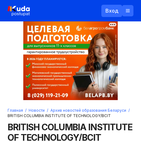
Вход
Назад
Логин
Пароль
Ваш email
Забыли пароль?
Главная
/
Новости
/
Архив новостей образования Беларуси
/
Войти
BRITISH COLUMBIA INSTITUTE OF TECHNOLOGY/BCIT
Прислать пароль
BRITISH COLUMBIA INSTITUTE
Регистрация
OF TECHNOLOGY/BCIT