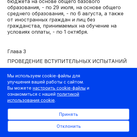
бюджета на основе общего базового
образования, - по 29 июля, на основе общего
среднего образования, - по 6 августа, а также
от иностранных граждан и лиц без
гражданства, принимаемых на обучение на
условиях оплаты, - по 1 октября.
Глава 3
ПРОВЕДЕНИЕ ВСТУПИТЕЛЬНЫХ ИСПЫТАНИЙ
Мы используем cookie-файлы для
14. Проведение вступительных испытаний в
улучшения вашей работы с сайтом.
ссузах осуществляется в следующие сроки:
Вы можете
настроить cookie-файлы
и
ознакомиться с нашей
политикой
использования cookie
.
14.1. исключен. - Указ Президента Республики
Беларусь от 08.02.2008 N 70;
Принять
Отклонить
14.2. на дневную форму получения образования