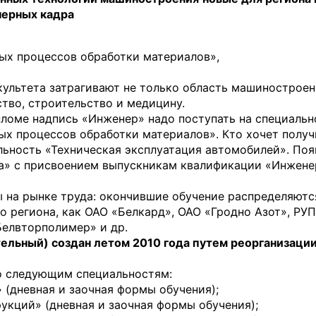
нерных кадра
ых процессов обработки материалов»,
культета затрагивают не только область машиностроен
тво, строительство и медицину.
ломе надпись «Инженер» надо поступать на специальн
х процессов обработки материалов». Кто хочет получ
ьность «Техническая эксплуатация автомобилей». Поя
ка» с присвоением выпускникам квалификации «Инжене
 на рынке труда: окончившие обучение распределяютс
 региона, как ОАО «Белкард», ОАО «Гродно Азот», РУП
Белвторполимер» и др.
ельный) создан летом 2010 года путем реорганизаци
по следующим специальностям:
(дневная и заочная формы обучения);
укций» (дневная и заочная формы обучения);