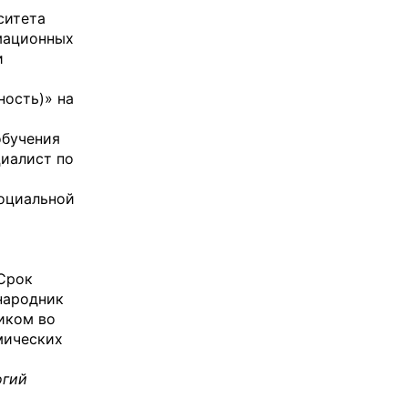
ситета
рмационных
и
ность)» на
обучения
циалист по
социальной
 Срок
народник
иком во
мических
огий