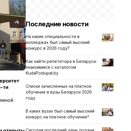
Последние новости
На какие специальности в
колледжах был самый высокий
конкурс в 2026 году?
Как найти репетитора в Беларуси:
знакомимся с каталогом
KudaPostupat.by
верситет
Списки зачисленных на платное
5-ти
обучение в вузы Беларуси 2026
году
иемной
В каких вузах был самый высокий
конкурс на платное обучение?
 и открыты
Сегодня последний день подачи