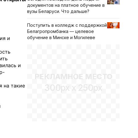
документов на платное обучение в
вузы Беларуси. Что дальше?
Поступить в колледж с поддержкой
Белагропромбанка — целевое
обучение в Минске и Могилеве
ия и
ость
ить
вилась и
р-
РЕКЛАМНОЕ МЕСТО
300px x 250px
я на такие
и