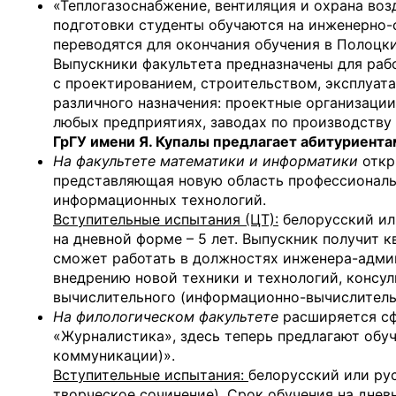
«Теплогазоснабжение, вентиляция и охрана воз
подготовки студенты обучаются на инженерно-с
переводятся для окончания обучения в Полоцк
Выпускники факультета предназначены для рабо
с проектированием, строительством, эксплуат
различного назначения: проектные организации
любых предприятиях, заводах по производству
ГрГУ имени Я. Купалы предлагает абитуриентам
На факультете математики и информатики
откр
представляющая новую область профессиональ
информационных технологий.
Вступительные испытания (ЦТ):
белорусский или
на дневной форме – 5 лет. Выпускник получи
сможет работать в должностях инженера-адми
внедрению новой техники и технологий, консу
вычислительного (информационно-вычислительн
На филологическом факультете
расширяется сф
«Журналистика», здесь теперь предлагают обу
коммуникации)».
Вступительные испытания:
белорусский или рус
творческое сочинение). Срок обучения на дневн