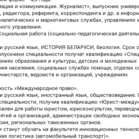
ации и коммуникации. Журналист», выпускник универ
 редактора, референта, корреспондента и др. в инфо
аналитических и маркетинговых службах, управлениях 
ного управления.
оциальная работа (социально-педагогическая деятель
и русский язык, ИСТОРИЯ БЕЛАРУСИ, биология. Срок 
. Выпускники специальности получат квалификацию «Спе
дениях образования и культуры, детских и молодежных
ния населения, социальных службах помощи, отделах 
инистерств, ведомств и организаций, учреждениях
ность «Международное право».
и русский язык, иностранный язык, обществоведение.
к специальности, получив квалификацию «Юрист-между
товлен для работы юристом, юрисконсультом, переводч
ятий и организаций, администрации свободных эконо
трии, региональных таможенных органов.
и станут обучать
на факультете инновационных технол
ная логистика (автомобильный транспорт)».