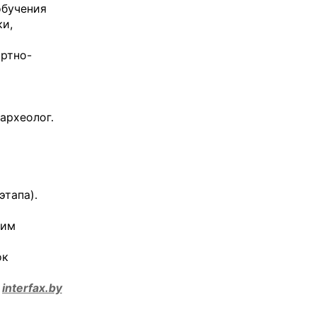
обучения
ки,
ортно-
археолог.
этапа).
ким
ок
interfax.by