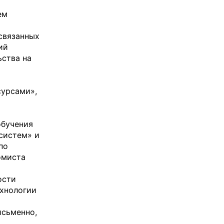
ем
связанных
ий
ьства на
урсами»,
обучения
систем» и
по
омиста
ости
ехнологии
исьменно,