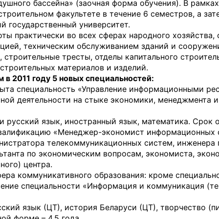
душного бассейна» (заочная форма обучения). В рамках
троительном факультете в течение 6 семестров, а зат
ий государственный университет.
ты практически во всех сферах народного хозяйства, 
ацией, техническим обслуживанием зданий и сооружен
, строительные тресты, отделы капитального строител
 строительных материалов и изделий.
 в 2011 году 5 новых специальностей:
ыта специальность «Управление информационными рес
ной деятельности на стыке экономики, менеджмента и
 русский язык, иностранный язык, математика. Срок 
т квалификацию «Менеджер-экономист информационных 
нистратора телекоммуникационных систем, инженера 
льтанта по экономическим вопросам, экономиста, экон
ого) центра.
ера коммуникативного образования: кроме специальн
чение специальности «Информация и коммуникация (т
ский язык (ЦТ), история Беларуси (ЦТ), творчество (п
ой форме – 4,5 года.