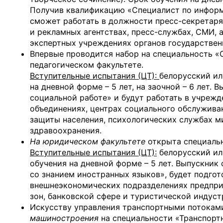
Получив квалификацию «Специалист по информ
сможет работать в должности пресс-секретаря,
и рекламных агентствах, пресс-службах, СМИ, 
экспертных учреждениях органов государствен
Впервые проводится набор на специальность «С
педагогическом факультете.
Вступительные испытания (ЦТ):
белорусский ил
на дневной форме – 5 лет, на заочной – 6 лет
социальной работе» и будут работать в учреж
объединениях, центрах социального обслужива
защиты населения, психологических службах м
здравоохранения.
На юридическом факультете
открыта специаль
Вступительные испытания (ЦТ):
белорусский ил
обучения на дневной форме – 5 лет. Выпускни
со знанием иностранных языков», будет подго
внешнеэкономических подразделениях предпри
зон, банковской сфере и туристической индус
Искусству управления транспортными потокам
машиностроения
на специальности «Транспорт