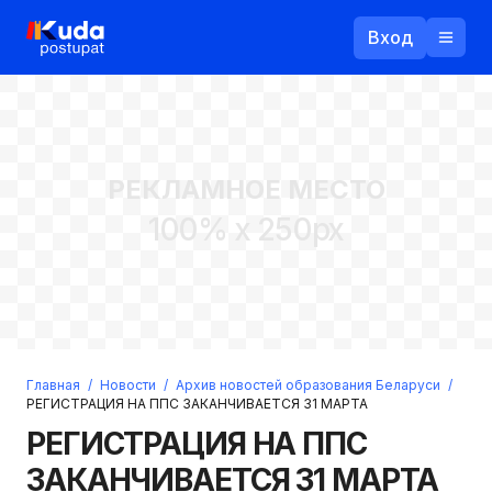
Вход
Назад
РЕКЛАМНОЕ МЕСТО
Логин
100% x 250px
Пароль
Ваш email
Забыли пароль?
Главная
/
Новости
/
Архив новостей образования Беларуси
/
Войти
РЕГИСТРАЦИЯ НА ППС ЗАКАНЧИВАЕТСЯ 31 МАРТА
Прислать пароль
РЕГИСТРАЦИЯ НА ППС
Регистрация
ЗАКАНЧИВАЕТСЯ 31 МАРТА