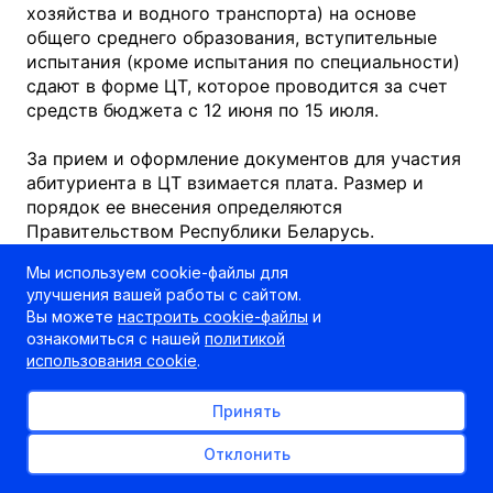
хозяйства и водного транспорта) на основе
общего среднего образования, вступительные
испытания (кроме испытания по специальности)
сдают в форме ЦТ, которое проводится за счет
средств бюджета с 12 июня по 15 июля.
За прием и оформление документов для участия
абитуриента в ЦТ взимается плата. Размер и
порядок ее внесения определяются
Правительством Республики Беларусь.
Мы используем cookie-файлы для
Регистрация абитуриентов для участия в ЦТ
улучшения вашей работы с сайтом.
проводится со 2 мая по 1 июня на основании
Вы можете
настроить cookie-файлы
и
заявления, документа, удостоверяющего
ознакомиться с нашей
политикой
личность, документа о внесении платы за прием
использования cookie
.
и оформление документов для участия
абитуриента в ЦТ в одном из ссузов,
Принять
определенных пунктами проведения ЦТ, согласно
приложению 1.
Отклонить