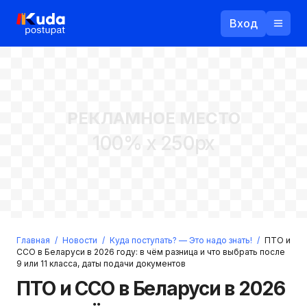
Вход
Назад
РЕКЛАМНОЕ МЕСТО
Логин
100% x 250px
Пароль
Ваш email
Забыли пароль?
Главная
/
Новости
/
Куда поступать? — Это надо знать!
/
ПТО и
Войти
ССО в Беларуси в 2026 году: в чём разница и что выбрать после
9 или 11 класса, даты подачи документов
Прислать пароль
Регистрация
ПТО и ССО в Беларуси в 2026