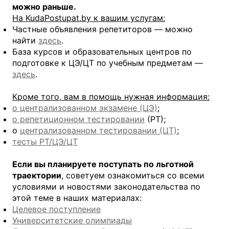
можно раньше.
На KudaPostupat.by к вашим услугам:
Частные объявления репетиторов — можно
найти
здесь
.
База курсов и образовательных центров по
подготовке к ЦЭ/ЦТ по учебным предметам —
здесь
.
Кроме того, вам в помощь нужная информация:
о централизованном экзамене (ЦЭ)
;
о репетиционном
тестировании
(РТ);
о
централизованном тестировании (ЦТ)
;
тесты РТ/ЦЭ/ЦТ
Если вы планируете поступать по льготной
траектории
, советуем ознакомиться со всеми
условиями и новостями законодательства по
этой теме в наших материалах:
Целевое поступление
Университетские олимпиады