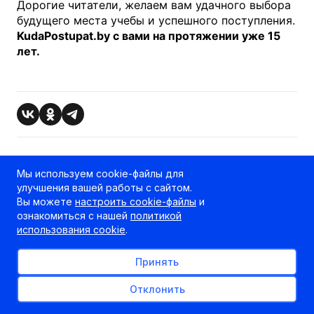
Дорогие читатели, желаем вам удачного выбора
будущего места учебы и успешного поступления.
KudaPostupat.by с вами на протяжении уже 15
лет.
Связанные статьи
Мы используем cookie-файлы для
улучшения вашей работы с сайтом.
Вы можете
настроить cookie-файлы
и
ознакомиться с нашей
политикой
использования cookie
.
Принять
А что, если абитуриент
Министерство образова
Отклонить
наберет на ЦЭ «0» баллов?
озвучило главные цифры