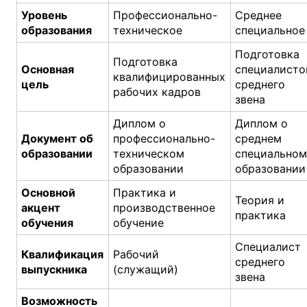
Уровень
Профессионально-
Среднее
образования
техническое
специальное
Подготовка
Подготовка
Основная
специалисто
квалифицированных
цель
среднего
рабочих кадров
звена
Диплом о
Диплом о
Документ об
профессионально-
среднем
образовании
техническом
специально
образовании
образовании
Основной
Практика и
Теория и
акцент
производственное
практика
обучения
обучение
Специалист
Квалификация
Рабочий
среднего
выпускника
(служащий)
звена
Возможность