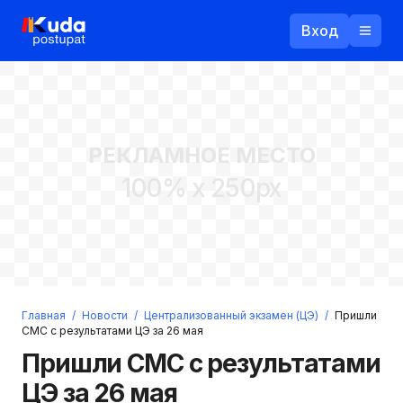
Вход
Назад
РЕКЛАМНОЕ МЕСТО
Логин
100% x 250px
Пароль
Ваш email
Забыли пароль?
Главная
/
Новости
/
Централизованный экзамен (ЦЭ)
/
Пришли
Войти
СМС с результатами ЦЭ за 26 мая
Прислать пароль
Пришли СМС с результатами
Регистрация
ЦЭ за 26 мая