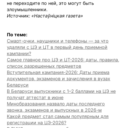
не переходите по ней, это могут быть
злоумышленники.
Источник: «Настаўніцкая газета»
По теме:
Смарт-очки, наушники и телефоны — за что
удаляли с ЦЭ и ЦТ в первый день приемной
кампании?
Самое главное про ЦЭ и ЦТ-2026: даты, правила,
список разрешенных предметов
Вступительная кампания-2026: Даты приема
документов, экзаменов и зачисления в вузах
Беларуси
В Беларуси выпускники с 1–2 баллами на ЦЭ не
получат аттестат в июне
Минобразования назвало даты последнего
звонка, экзаменов и выпускных в 2026-м
Какой предмет стал самым популярным для
регистрации на ЦЭ-2026?