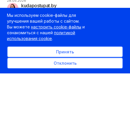
28.05.2026
kudapostupat.by
Шеф-редактор
Мы используем cookie-файлы для
улучшения вашей работы с сайтом.
Вы можете
настроить cookie-файлы
и
ознакомиться с нашей
политикой
использования cookie
.
Принять
Отклонить
Предварительные итоги первого дня испытаний
(ЦЭ и ЦТ) подвел Комитет госконтроля
совместно с Государственной комиссией по
контролю за ходом подготовки и проведения