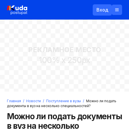
Вход
Назад
РЕКЛАМНОЕ МЕСТО
Логин
100% x 250px
Пароль
Ваш email
Забыли пароль?
Главная
/
Новости
/
Поступление в вузы
/
Можно ли подать
Войти
документы в вуз на несколько специальностей?
Прислать пароль
Можно ли подать документы
Регистрация
в вуз на несколько