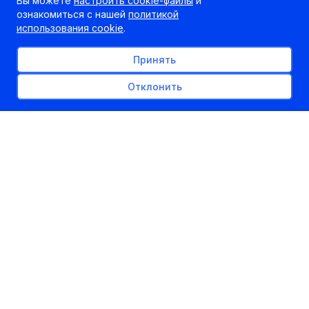
Вы можете
настроить cookie-файлы
и
ознакомиться с нашей
политикой
использования cookie
.
Принять
Отклонить
В Беларуси проходит Республиканская 
олимпиада по 18 учебным предметам. Для 
старшеклассников это шанс поступить на 
отдельные специальности без экзаменов.
Олимпиада проводится в четыре этапа: