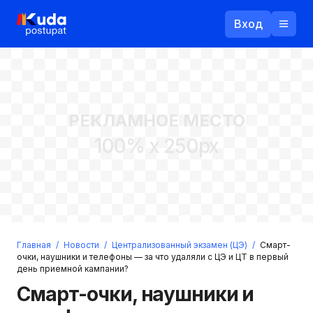
Вход
Назад
РЕКЛАМНОЕ МЕСТО
Логин
100% x 250px
Пароль
Ваш email
Забыли пароль?
Главная
/
Новости
/
Централизованный экзамен (ЦЭ)
/
Смарт-
Войти
очки, наушники и телефоны — за что удаляли с ЦЭ и ЦТ в первый
день приемной кампании?
Прислать пароль
Регистрация
Смарт-очки, наушники и