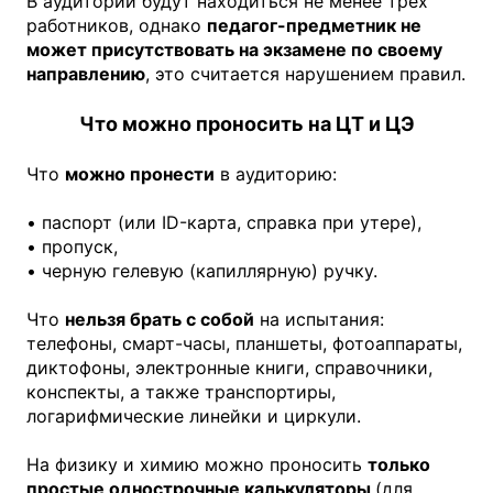
В аудитории будут находиться не менее трех
работников, однако
педагог-предметник не
может присутствовать на экзамене по своему
направлению
, это считается нарушением правил.
Что можно проносить на ЦТ и ЦЭ
Что
можно пронести
в аудиторию:
• паспорт (или ID-карта, справка при утере),
• пропуск,
• черную гелевую (капиллярную) ручку.
Что
нельзя брать с собой
на испытания:
телефоны, смарт-часы, планшеты, фотоаппараты,
диктофоны, электронные книги, справочники,
конспекты, а также транспортиры,
логарифмические линейки и циркули.
На физику и химию можно проносить
только
простые однострочные калькуляторы
(для