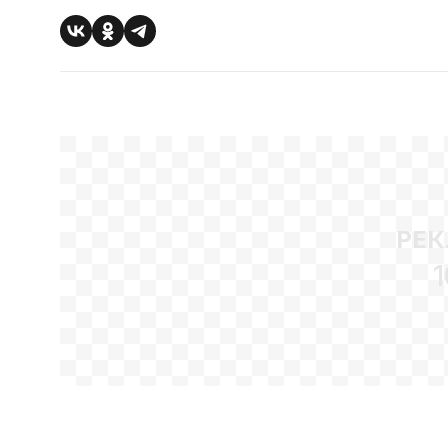
РЕК
1