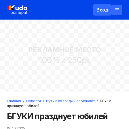
Вход
Назад
РЕКЛАМНОЕ МЕСТО
Логин
100% x 250px
Пароль
Ваш email
Забыли пароль?
Главная
/
Новости
/
Вузы и колледжи сообщают
/
БГУКИ
Войти
празднует юбилей
Прислать пароль
БГУКИ празднует юбилей
Регистрация
06.10.2025