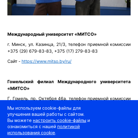
Международный университет «МИТСО»
г. Минск, ул. Казинца, 21/3, телефон приемной комиссии
+375 (29) 679-83-83, +375 (17) 279-83-83
Сайт -
https://www.mitso.by/ru/
Гомельский филиал Международного университета
«МИТСО»
Г. Гомель, пр. Октября 46а, телефон приемной комиссии
+375 (29) 331-00-55, +375 (232) 31-99-87
Мы используем cookie-файлы для
улучшения вашей работы с сайтом.
Сайт -
https://gomel.mitso.by/
Вы можете
настроить cookie-файлы
и
ознакомиться с нашей
политикой
использования cookie
.