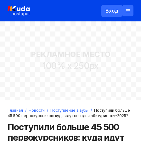
Вход
Назад
РЕКЛАМНОЕ МЕСТО
Логин
100% x 250px
Пароль
Ваш email
Забыли пароль?
Главная
/
Новости
/
Поступление в вузы
/
Поступили больше
Войти
45 500 первокурсников: куда идут сегодня абитуриенты-2025?
Прислать пароль
Поступили больше 45 500
Регистрация
первокурсников: куда идут