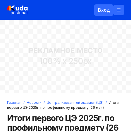
Вход
Назад
РЕКЛАМНОЕ МЕСТО
Логин
100% x 250px
Пароль
Ваш email
Забыли пароль?
Главная
/
Новости
/
Централизованный экзамен (ЦЭ)
/
Итоги
Войти
первого ЦЭ 2025г. по профильному предмету (26 мая)
Прислать пароль
Итоги первого ЦЭ 2025г. по
Регистрация
профильному предмету (26