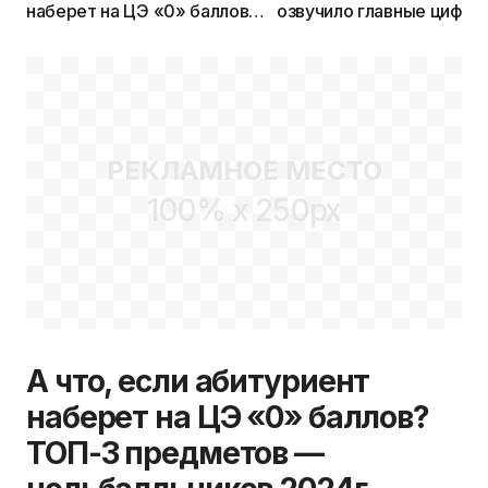
наберет на ЦЭ «0» баллов?
озвучило главные цифры
ТОП-3 предметов —
и ЦТ 2025г.
нольбалльников 2024г.
РЕКЛАМНОЕ МЕСТО
100% x 250px
А что, если абитуриент
наберет на ЦЭ «0» баллов?
ТОП-3 предметов —