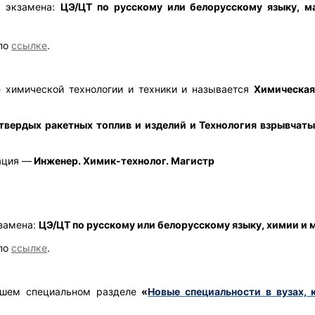
3 экзамена:
ЦЭ/ЦТ по русскому или белорусскому языку, м
по
ссылке
.
е химической технологии и техники и
называется
Химическая
 твердых ракетных топлив и изделий и Технология взрывчат
ация —
Инженер. Химик-технолог. Магистр
кзамена:
ЦЭ/ЦТ по русскому или белорусскому языку, химии и 
по
ссылке
.
нашем специальном разделе
«
Новые специальности в вузах, 