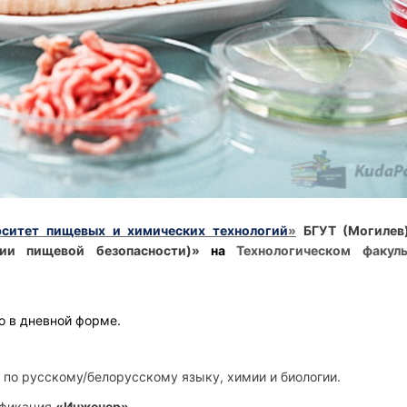
рситет пищевых и химических технологий
»
БГУТ (Могилев
огии пищевой безопасности)»
на
Технологическом факуль
о в дневной форме.
 по русскому/белорусскому языку, химии и биологии.
ификация
«Инженер».