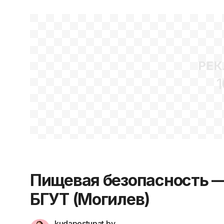
РЕК
1
Пищевая безопасность —
БГУТ (Могилев)
kudapostupat.by