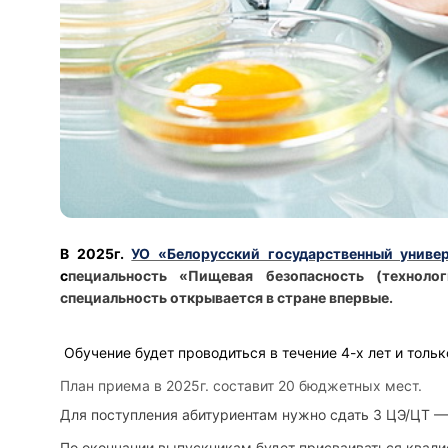
В 2025г.
УО «Белорусский государственный униве
с
пециальность «Пищевая безопасность (технол
специальность открывается в стране впервые.
Обучение будет проводиться в течение 4-х лет и тольк
План приема в 2025г. составит
20 бюджетных мест.
Для поступления абитуриентам нужно сдать 3 ЦЭ/ЦТ —
По окончании выпускникам будет присваиваться квал