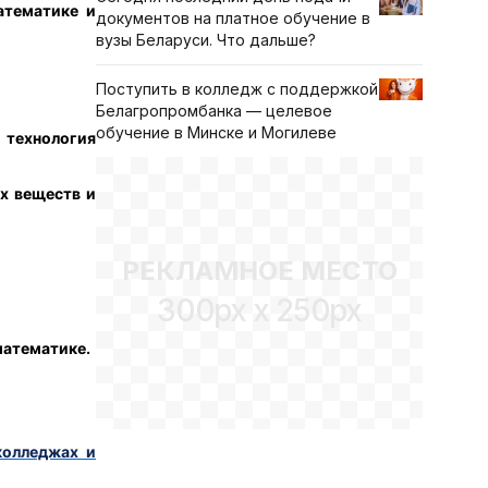
атематике и
документов на платное обучение в
вузы Беларуси. Что дальше?
Поступить в колледж с поддержкой
Белагропромбанка — целевое
обучение в Минске и Могилеве
 технология
ых веществ и
РЕКЛАМНОЕ МЕСТО
300px x 250px
математике.
колледжах и