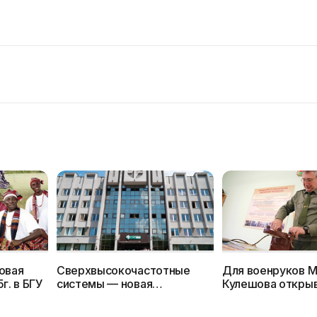
овая
Сверхвысокочастотные
Для военруков М
г. в БГУ
системы — новая
Кулешова открыв
специальность 2025г. в
2025г. отдельну
БГУИР
специальность