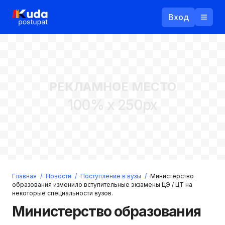
Вход
Назад
РЕКЛАМНОЕ МЕСТО
Логин
100% x 250px
Пароль
Ваш email
Забыли пароль?
Главная
/
Новости
/
Поступление в вузы
/
Министерство
Войти
образования изменило вступительные экзамены ЦЭ / ЦТ на
некоторые специальности вузов.
Прислать пароль
Регистрация
Министерство образования