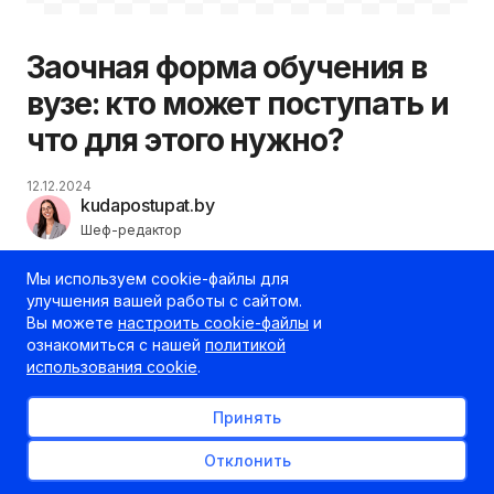
Заочная форма обучения в
вузе: кто может поступать и
что для этого нужно?
12.12.2024
kudapostupat.by
Шеф-редактор
Мы используем cookie-файлы для
улучшения вашей работы с сайтом.
Вы можете
настроить cookie-файлы
и
ознакомиться с нашей
политикой
использования cookie
.
Принять
Отклонить