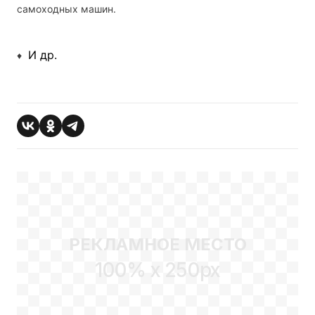
самоходных машин.
И др.
♦
РЕКЛАМНОЕ МЕСТО
100% x 250px