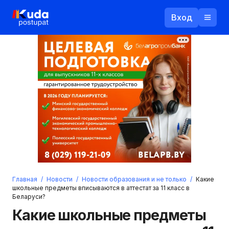
Вход
Назад
Логин
Пароль
Ваш email
Забыли пароль?
Главная
/
Новости
/
Новости образования и не только
/
Какие
Войти
школьные предметы вписываются в аттестат за 11 класс в
Беларуси?
Прислать пароль
Регистрация
Какие школьные предметы