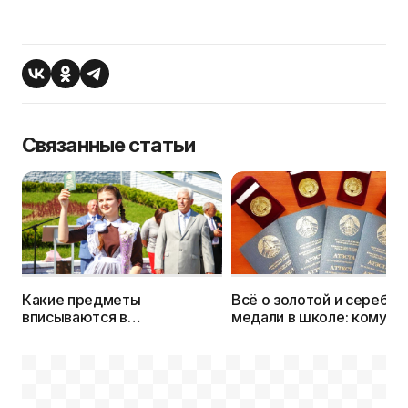
Связанные статьи
Какие предметы
Всё о золотой и серебря
вписываются в
медали в школе: кому
свидетельство об общем
дадут и какие льготы
базовом образовании (за 9
получает медалист
кл.)?