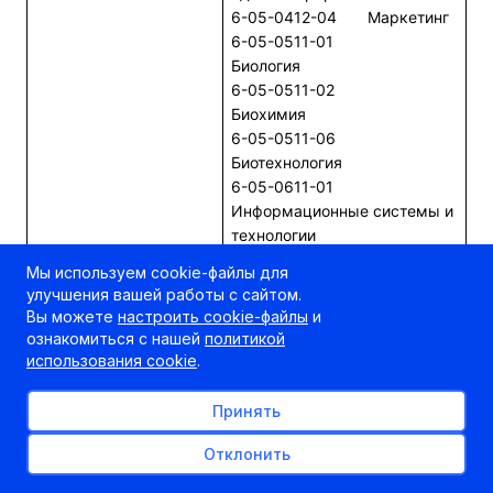
6-05-0412-04 Маркетинг
6-05-0511-01
Биология
6-05-0511-02
Биохимия
6-05-0511-06
Биотехнология
6-05-0611-01
Информационные системы и
технологии
6-05-0718-01
Мы используем cookie-файлы для
Инженерная экономика
улучшения вашей работы с сайтом.
6-05-0831-01
Вы можете
настроить cookie-файлы
и
Водные биоресурсы и
ознакомиться с нашей
политикой
аквакультура
использования cookie
.
6-05-1012-01
Физическая культура
Принять
6-05-1012-02
Тренерская деятельность (с
Отклонить
указанием вида спорта)