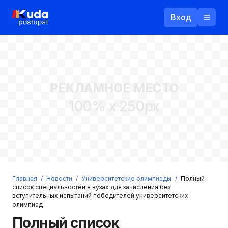
Вход
Назад
РЕКЛАМНОЕ МЕСТО
Логин
100% x 250px
Пароль
Ваш email
Забыли пароль?
Главная
/
Новости
/
Университетские олимпиады
/
Полный
Войти
список специальностей в вузах для зачисления без
вступительных испытаний победителей университетских
Прислать пароль
олимпиад
Регистрация
Полный список