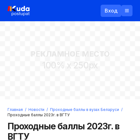
Вход
Назад
РЕКЛАМНОЕ МЕСТО
Логин
100% x 250px
Пароль
Ваш email
Забыли пароль?
Главная
/
Новости
/
Проходные баллы в вузах Беларуси
/
Войти
Проходные баллы 2023г. в ВГТУ
Прислать пароль
Проходные баллы 2023г. в
Регистрация
ВГТУ