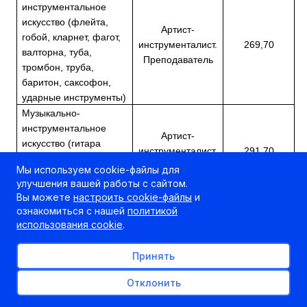
инструментальное
искусство (флейта,
Артист-
гобой, кларнет, фагот,
инструменталист.
269,70
валторна, туба,
Преподаватель
тромбон, труба,
баритон, саксофон,
ударные инструменты)
Музыкально-
инструментальное
Артист-
искусство (гитара
инструменталист.
291,70
классическая,
Преподаватель
Мы используем cookie-файлы для
цимбалы, балалайка,
улучшения вашей работы с сайтом.
домра, мандолина)
Вы можете
настроить cookie-файлы
и
Музыкально-
ознакомиться с нашей
политикой
Артист-
инструментальное
использования cookie
.
инструменталист.
232,70
искусство (баян,
Преподаватель
аккордеон)
Принять
Отклонить