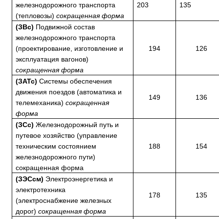
железнодорожного транспорта
203
135
(тепловозы)
сокращенная форма
(ЗВс)
Подвижной состав
железнодорожного транспорта
(проектирование, изготовление и
194
126
эксплуатация вагонов)
сокращенная форма
(ЗАТс)
Системы обеспечения
движения поездов (автоматика и
149
136
телемеханика)
сокращенная
форма
(ЗСс)
Железнодорожный путь и
путевое хозяйство (управление
техническим состоянием
188
154
железнодорожного пути)
сокращенная форма
(ЗЭСсм)
Электроэнергетика и
электротехника
178
135
(электроснабжение железных
дорог)
сокращенная форма