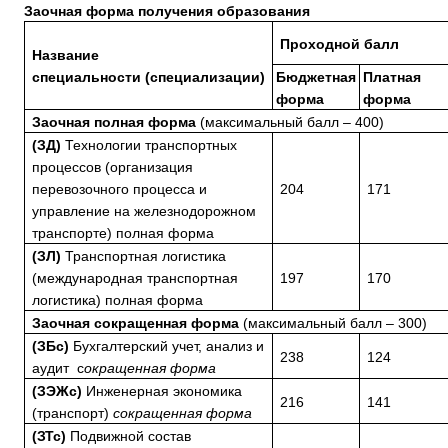
Заочная форма получения образования
Проходной балл
Название
специальности (специализации)
Бюджетная
Платная
форма
форма
Заочная полная форма
(максимальный балл – 400)
(ЗД)
Технологии транспортных
процессов (организация
перевозочного процесса и
204
171
управление на железнодорожном
транспорте) полная форма
(ЗЛ)
Транспортная логистика
(международная транспортная
197
170
логистика) полная форма
Заочная сокращенная форма
(максимальный балл – 300)
(ЗБс)
Бухгалтерский учет, анализ и
238
124
аудит с
окращенная форма
(ЗЭЖс)
Инженерная экономика
216
141
(транспорт)
сокращенная форма
(ЗТс)
Подвижной состав