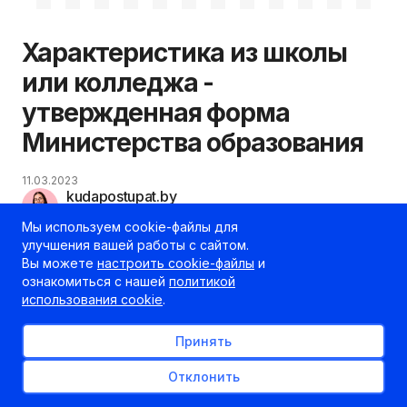
Характеристика из школы
или колледжа -
утвержденная форма
Министерства образования
11.03.2023
kudapostupat.by
Шеф-редактор
Мы используем cookie-файлы для
улучшения вашей работы с сайтом.
Вы можете
настроить cookie-файлы
и
ознакомиться с нашей
политикой
использования cookie
.
Принять
Отклонить