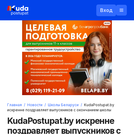
Вход
Назад
Логин
Пароль
Ваш email
Забыли пароль?
Главная
/
Новости
/
Школы Беларуси
/
KudaPostupat.by
Войти
искренне поздравляет выпускников с окончанием школы
Прислать пароль
KudaPostupat.by искренне
Регистрация
поздравляет выпускников с