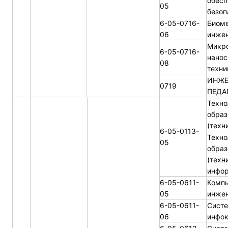
обесп
05
безоп
6-05-0716-
Биом
06
инже
Микро
6-05-0716-
нанос
08
техни
ИНЖЕ
0719
ПЕДА
Техно
образ
(техн
6-05-0113-
Техно
05
образ
(техн
инфор
6-05-0611-
Комп
05
инже
6-05-0611-
Систе
06
инфо