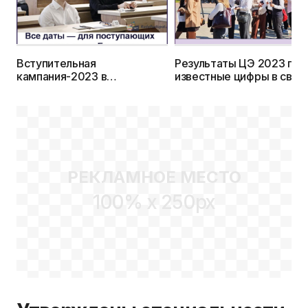
Вступительная
Результаты ЦЭ 2023 год
кампания-2023 в
известные цифры в свод
колледжах: сроки приема
статистике
документов, экзаменов,
зачисления и допнабора
РЕКЛАМНОЕ МЕСТО
100% x 250px