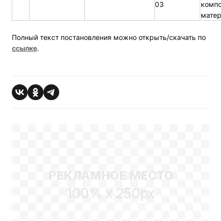
03
комп
матер
Полный текст постановления можно открыть/скачать по
ссылке
.
РЕКЛАМНОЕ МЕСТО
100% x 250px