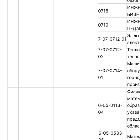
безоп
ИНЖЕ
0718
БИЗН
ИНЖЕ
0719
ПЕДА
Элект
7-07-0712-01
элект
7-07-0712-
Тепло
02
тепло
Маши
7-07-0714-
обору
01
горн
произ
Физик
матем
6-05-0113-
образ
04
указа
пред
облас
6-05-0533-
Мате
06