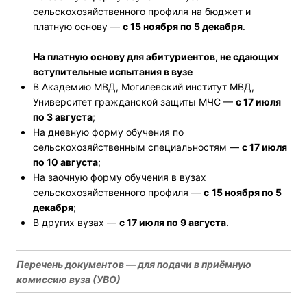
сельскохозяйственного профиля на бюджет и
платную основу —
с 15 ноября по 5 декабря
.
На платную основу для абитуриентов, не сдающих
вступительные испытания в вузе
В Академию МВД, Могилевский институт МВД,
Университет гражданской защиты МЧС —
с 17 июля
по 3 августа
;
На дневную форму обучения по
сельскохозяйственным специальностям —
с 17 июля
по 10 августа
;
На заочную форму обучения в вузах
сельскохозяйственного профиля —
с
15 ноября по 5
декабря
;
В других вузах —
с 17 июля по 9 августа
.
Пе
речень документов — для подачи в приёмную
комиссию вуза (УВО)