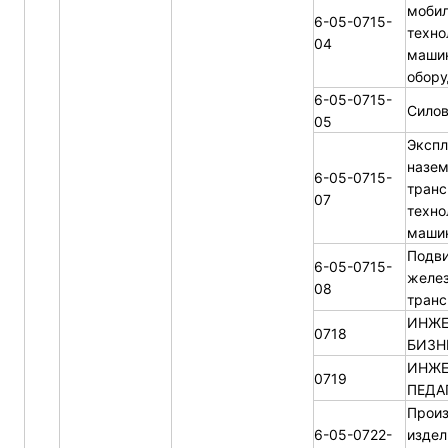
мобил
6-05-0715-
техно
04
маши
обору
6-05-0715-
Силов
05
Экспл
назе
6-05-0715-
транс
07
техно
машин
Подви
6-05-0715-
желе
08
транс
ИНЖЕ
0718
БИЗН
ИНЖЕ
0719
ПЕДА
Произ
6-05-0722-
издел