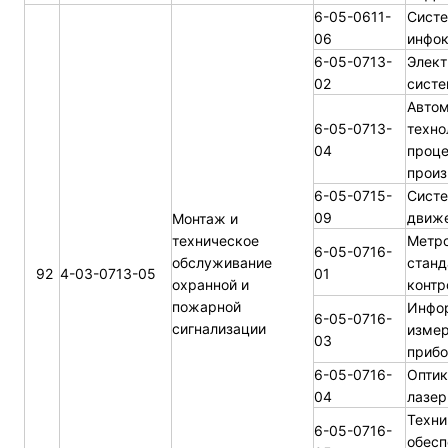
6-05-0611-
Систе
06
инфо
6-05-0713-
Элек
02
систе
Автом
6-05-0713-
техно
04
проце
произ
6-05-0715-
Систе
09
движе
Монтаж и
техническое
Метро
6-05-0716-
обслуживание
станд
92
4-03-0713-05
01
охранной и
контр
пожарной
Инфо
6-05-0716-
сигнализации
изме
03
прибо
6-05-0716-
Оптик
04
лазер
Техни
6-05-0716-
обесп