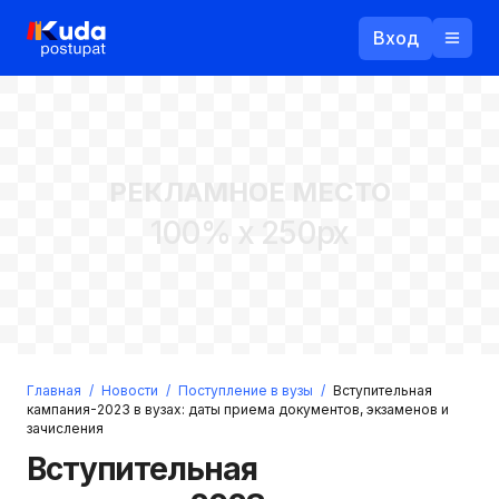
Вход
Назад
РЕКЛАМНОЕ МЕСТО
Логин
100% x 250px
Пароль
Ваш email
Забыли пароль?
Главная
/
Новости
/
Поступление в вузы
/
Вступительная
Войти
кампания-2023 в вузах: даты приема документов, экзаменов и
зачисления
Прислать пароль
Регистрация
Вступительная