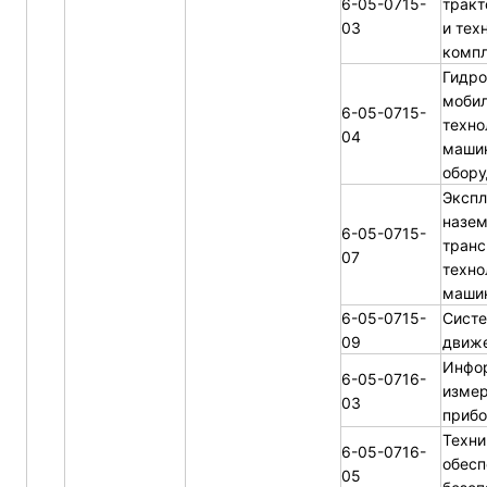
6-05-0715-
тракт
03
и тех
комп
Гидр
мобил
6-05-0715-
техно
04
маши
обору
Экспл
назе
6-05-0715-
транс
07
техно
машин
6-05-0715-
Систе
09
движе
Инфо
6-05-0716-
изме
03
прибо
Техни
6-05-0716-
обесп
05