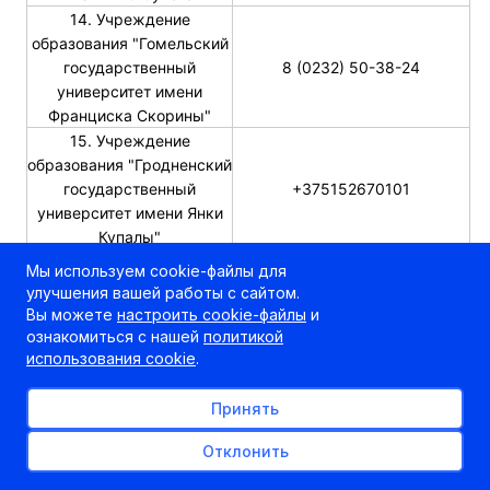
14. Учреждение
образования "Гомельский
государственный
8 (0232) 50-38-24
университет имени
Франциска Скорины"
15. Учреждение
образования "Гродненский
государственный
+375152670101
университет имени Янки
Купалы"
16. "Белорусско-
Мы используем cookie-файлы для
80222-240-888
Российский университет"
улучшения вашей работы с сайтом.
17. Учреждение
Вы можете
настроить cookie-файлы
и
образования
ознакомиться с нашей
политикой
использования cookie
.
"Белорусский
+375298973330
государственный
университет пищевых и
Принять
химических технологий»
Отклонить
18. Учреждение
образования