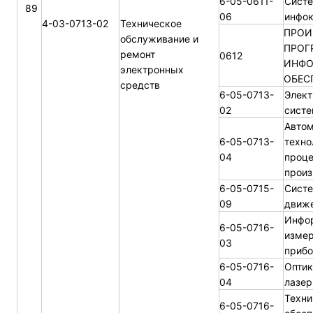
6-05-0611-
Систе
89
06
инфо
4-03-0713-02
Техническое
ПРОИ
обслуживание и
ПРОГ
ремонт
0612
ИНФО
электронных
ОБЕС
средств
6-05-0713-
Элек
02
систе
Автом
6-05-0713-
техно
04
проце
произ
6-05-0715-
Систе
09
движе
Инфо
6-05-0716-
изме
03
прибо
6-05-0716-
Оптик
04
лазер
Техни
6-05-0716-