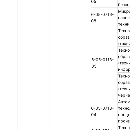
05
безоп
Микро
6-05-0716-
нанос
08
техни
Техно
образ
(техн
Техно
образ
6-05-0113-
(техн
05
инфор
Техно
образ
(техн
черче
Автом
6-05-0713-
техно
04
проце
произ
Техно