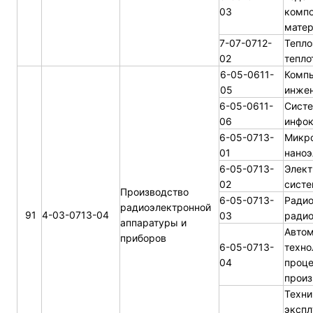
03
комп
матер
7-07-0712-
Тепло
02
тепло
6-05-0611-
Комп
05
инже
6-05-0611-
Систе
06
инфо
6-05-0713-
Микро
01
наноэ
6-05-0713-
Элек
02
систе
Производство
6-05-0713-
Радио
радиоэлектронной
91
4-03-0713-04
03
радио
аппаратуры и
Автом
приборов
6-05-0713-
техно
04
проце
произ
Техни
экспл