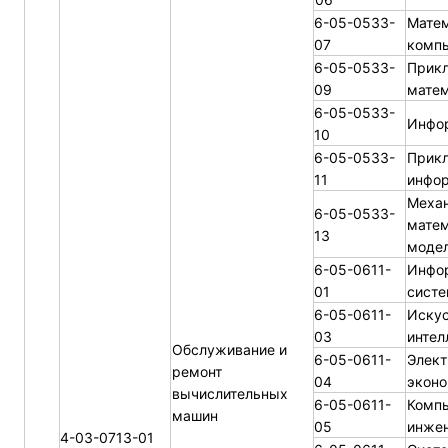
6-05-0533-
Матем
07
компь
6-05-0533-
Прик
09
матем
6-05-0533-
Инфо
10
6-05-0533-
Прик
11
инфо
Механ
6-05-0533-
матем
13
моде
6-05-0611-
Инфо
01
систе
6-05-0611-
Иску
03
интел
Обслуживание и
6-05-0611-
Элект
ремонт
04
экон
вычислительных
6-05-0611-
Комп
машин
05
инже
4-03-0713-01