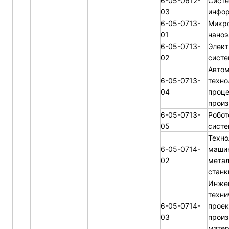
6-05-0612-
Систе
03
инфо
6-05-0713-
Микро
01
наноэ
6-05-0713-
Элек
02
систе
Автом
6-05-0713-
техно
04
проце
произ
6-05-0713-
Робот
05
сист
Техно
6-05-0714-
машин
02
мета
станк
Инже
техни
6-05-0714-
проек
03
произ
матер