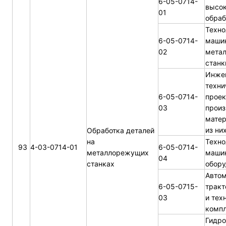
6-05-0714-
высок
01
обраб
Техно
6-05-0714-
машин
02
мета
станк
Инже
техни
6-05-0714-
проек
03
произ
матер
из ни
Обработка деталей
на
Техно
93
4-03-0714-01
6-05-0714-
металлорежущих
маши
04
станках
обору
Автом
6-05-0715-
тракт
03
и тех
комп
Гидр