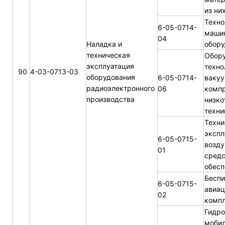
из ни
Техно
6-05-0714-
маши
04
Наладка и
обору
техническая
Обору
эксплуатация
техно
90
4-03-0713-03
оборудования
6-05-0714-
вакуу
радиоэлектронного
06
компр
производства
низко
техни
Техни
экспл
6-05-0715-
возду
01
средс
обесп
Беспи
6-05-0715-
авиа
02
комп
Гидр
мобил