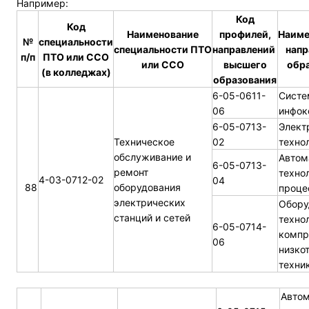
Например:
Код
Код
Наименование
профилей,
Наиме
№
специальности
специальности
ПТО
направлений
напр
п/п
ПТО или ССО
или ССО
высшего
обра
(в колледжах)
образования
6-05-0611-
Систе
06
инфок
6-05-0713-
Элект
Техническое
02
техно
обслуживание и
Автом
6-05-0713-
ремонт
техно
4-03-0712-02
04
88
оборудования
проце
электрических
Обору
станций и сетей
техно
6-05-0714-
компр
06
низко
техни
Автом