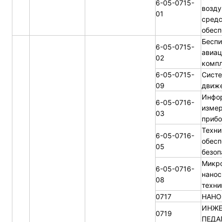
6-05-0715-
возду
01
средс
обесп
Беспи
6-05-0715-
авиа
02
комп
6-05-0715-
Систе
09
движе
Инфо
6-05-0716-
изме
03
прибо
Техни
6-05-0716-
обесп
05
безоп
Микро
6-05-0716-
нанос
08
техни
0717
НАНО
ИНЖЕ
0719
ПЕДА