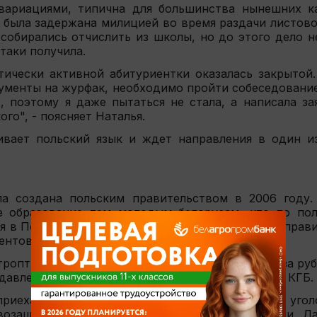
вариациями, типична для большинства нынешних к
 была задержана милицией во время раздачи листово
собирались отчислить из школы, но до этого дело н
таки получила.
тически активной абитуриентки оказалась закрытой.
кументы на журфак, необходимо пройти собеседование
, поэтому я даже пытаться не стала, а написала за
го", - поясняет Наталья.
вает польский язык и ждет направления в один и
а создана польским правительством в 2006 году.
е образование тем молодым белорусам, кто по по
ня в Польше по этой программе, финансируемой прав
ентов.
троптивых сынов и дочерей и после их отъезда за руб
давления на студентов со стороны белорусского КГБ.
риехать домой из-за возбужденных против них угол
озащитников, по сути, являются политическими. Да