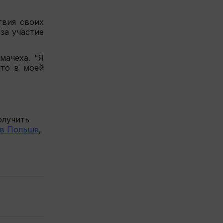
твия своих
за участие
мачеха. "Я
что в моей
олучить
 в Польше
,