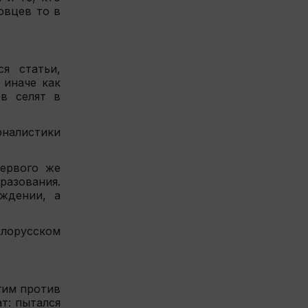
овцев то в
я статьи,
 иначе как
в селят в
налистики
первого же
азования.
ждении, а
елорусском
гим против
т: пытался