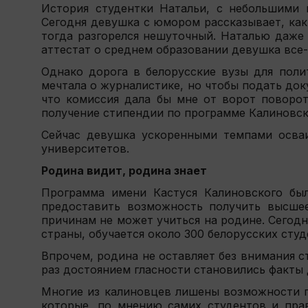
История студентки Натальи, с небольшими 
Сегодня девушка с юмором рассказывает, как
тогда разгорелся нешуточный. Наталью даже 
аттестат о среднем образовании девушка все-
Однако дорога в белорусские вузы для поли
мечтала о журналистике, но чтобы подать до
что комиссия дала бы мне от ворот поворот
получение стипендии по программе Калиновско
Сейчас девушка ускоренными темпами осваи
университетов.
Родина видит, родина знает
Программа имени Кастуся Калиновского был
предоставить возможность получить высше
причинам не может учиться на родине. Сегод
страны, обучается около 300 белорусских студ
Впрочем, родина не оставляет без внимания с
pаз достоянием гласности становились факты 
Многие из калиновцев лишены возможности п
которые, по мнению самих студентов и прав