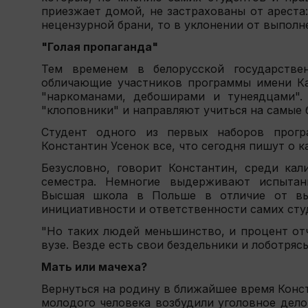
приезжает домой, не застрахованы от ареста
нецензурной брани, то в уклонении от выполн
"Голая пропаганда"
Тем временем в белорусской государствен
обличающие участников программы имени Кас
"наркоманами, дебоширами и тунеядцами".
"клоповники" и направляют учиться на самые
Студент одного из первых наборов прог
Константин Усенок все, что сегодня пишут о 
Безусловно, говорит Константин, среди кал
семестра. Немногие выдерживают испытани
Высшая школа в Польше в отличие от вы
инициативности и ответственности самих сту
"Но таких людей меньшинство, и процент от
вузе. Везде есть свои бездельники и лоботрясы
Мать или мачеха?
Вернуться на родину в ближайшее время Конст
молодого человека возбудили уголовное дело