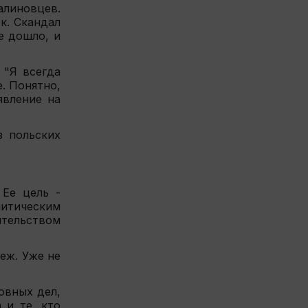
алиновцев.
к. Скандал
е дошло, и
 "Я всегда
. Понятно,
явление на
з польских
 Ее цель -
литическим
ительством
еж. Уже не
овных дел,
 и те, кто