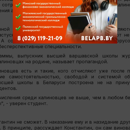
: сотрудники милиции всегда готовы обвинить калин
ения армейского долга.
ной прессе с завидной регулярностью появляютс
туся Калиновского. В публикациях их называют не
 А соседку-Польшу обвиняют в том, что белорусо
 бесперспективные специальности.
раммы, выпускник высшей варшавской школы жур
калиновцах на родине, называет пропагандой.
иновцев есть и такие, кого отчисляют уже после 
е самостоятельностью, свободой и системой обр
сшей школы в Беларуси построена не на прину
дентов.
числения среди калиновцев не выше, чем в любом б
", - уверен студент.
антин не сможет. В наказание ему и в назидание дру
. В принципе, рассуждает Константин, он сам винова