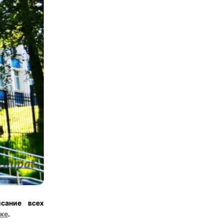
сание всех
ке
.