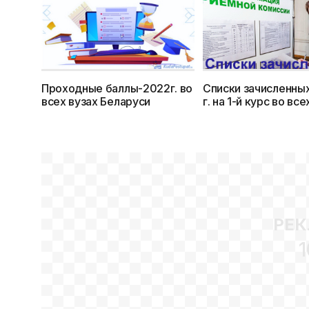
Проходные баллы-2022г. во
Списки зачисленных
всех вузах Беларуси
г. на 1-й курс во все
Беларуси
РЕК
1