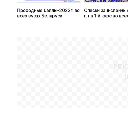
Проходные баллы-2022г. во
Списки зачисленных
всех вузах Беларуси
г. на 1-й курс во все
Беларуси
РЕК
1