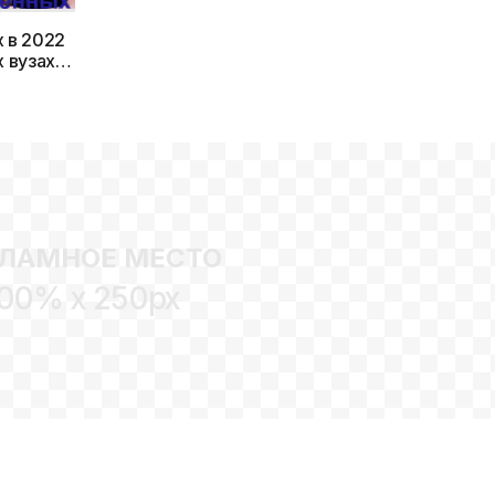
 в 2022
х вузах
ЛАМНОЕ МЕСТО
00% x 250px