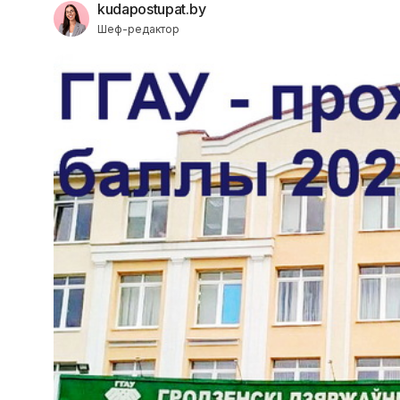
kudapostupat.by
Шеф-редактор