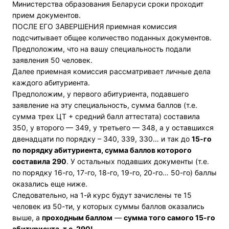
Министерства образования Беларуси сроки проходит
прием документов.
ПОСЛЕ ЕГО ЗАВЕРШЕНИЯ приемная комиссия
подсчитывает общее количество поданных документов.
Предположим, что на вашу специальность подали
заявления 50 человек.
Далее приемная комиссия рассматривает личные дела
каждого абитуриента.
Предположим, у первого абитуриента, подавшего
заявление на эту специальность, сумма баллов (т.е.
сумма трех ЦТ + средний балл аттестата) составила
350, у второго — 349, у третьего — 348, а у оставшихся
двенадцати по порядку – 340, 339, 330… и так до
15-го
по порядку абитуриента, сумма баллов которого
составила
290
. У остальных подавших документы (т.е.
по порядку 16-го, 17-го, 18-го, 19-го, 20-го… 50-го) баллы
оказались еще ниже.
Следовательно, на 1-й курс будут зачислены те 15
человек из 50-ти, у которых суммы баллов оказались
выше, а
проходным баллом
—
сумма того самого 15-го
абитуриента, т.е. 290!