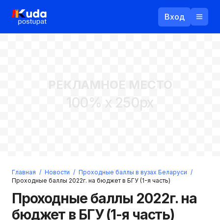
Вход
Назад
РЕКЛАМНОЕ МЕСТО
Логин
100% x 250px
Пароль
Ваш email
Забыли пароль?
Главная
/
Новости
/
Проходные баллы в вузах Беларуси
/
Войти
Проходные баллы 2022г. на бюджет в БГУ (1-я часть)
Прислать пароль
Проходные баллы 2022г. на
Регистрация
бюджет в БГУ (1-я часть)