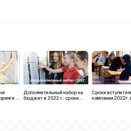
аче
Дополнительный набор на
Сроки вступител
оринге и
бюджет в 2022 г.: сроки
кампании 2022г. 
информирования, приема
колледжах Бела
22г.
документов и зачисления