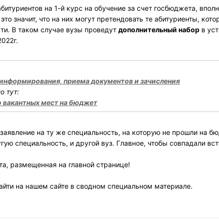
абитуриентов на 1-й курс на обучение за счет госбюджета, впол
это значит, что на них могут претендовать те абитуриенты, кото
ти. В таком случае вузы проведут
дополнительный набор
в ус
022г.
 информирования, приема документов и зачисления
о тут:
о вакантных мест на бюджет
заявление на ту же специальность, на которую не прошли на бю
угую специальность, и другой вуз. Главное, чтобы совпадали вс
та, размещенная на главной странице!
йти на нашем сайте в сводном специальном материале.