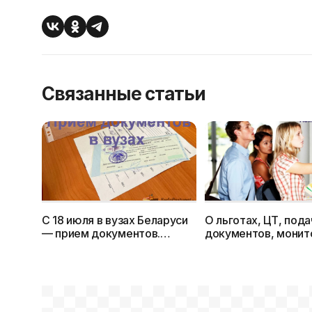
Связанные статьи
С 18 июля в вузах Беларуси
О льготах, ЦТ, под
— прием документов.
документов, монит
Следить за ходом подачи
допнаборе —
можно в Мониторинге
поступающему в 20
KudaPostupat.by