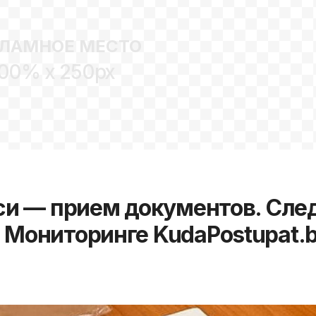
ЛАМНОЕ МЕСТО
00% x 250px
уси — прием документов. Сле
 Мониторинге KudaPostupat.