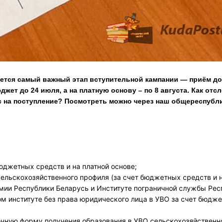
нается самый важный этап вступительной кампании — приём до
жет до 24 июля, а на платную основу – по 8 августа. Как отс
с на поступление? Посмотреть можно через наш общереспубл
бюджетных средств и на платной основе;
 сельскохозяйственного профиля (за счет бюджетных средств и 
емии Республики Беларусь и Институте пограничной службы Рес
ом институте без права юридического лица в УВО за счет бюдж
аочную форму получения образования в УВО сельскохозяйственн