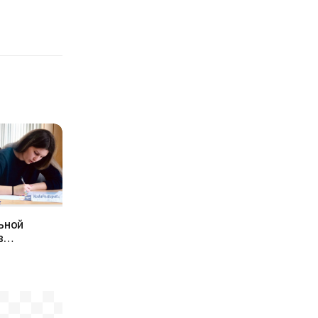
Сроки приема документов,
экзаменов и зачисления в
вузах Беларуси в 2022г.
ьной
в
руси