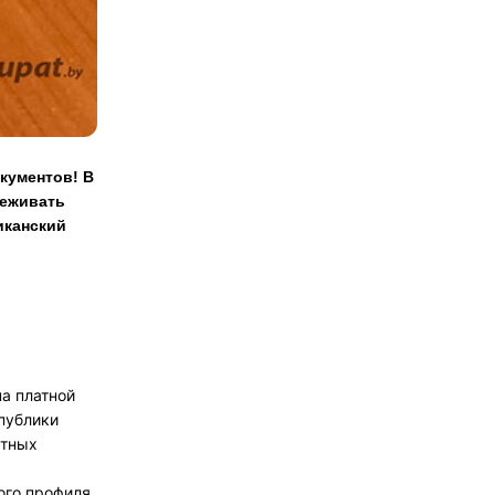
кументов! В
леживать
иканский
на платной
публики
етных
ого профиля