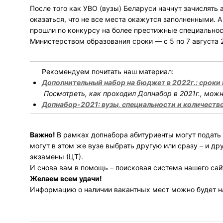
После того как УВО (вузы) Беларуси начнут зачислять 
оказаться, что не все места окажутся заполненными. А 
прошли по конкурсу на более престижные специальнос
Министерством образования сроки — с 5 по 7 августа 2
Рекомендуем почитать наш материал:
Дополнительный набор на бюджет в 2022г.: сроки
Посмотреть, как проходил Допнабор в 2021г., можн
Допнабор-2021: вузы, специальности и количеств
Важно!
В рамках допнабора абитуриенты могут подать 
могут в этом же вузе выбрать другую или сразу – и др
экзамены (ЦТ).
И снова вам в помощь – поисковая система нашего сай
Желаем всем удачи!
Информацию о наличии вакантных мест можно будет на