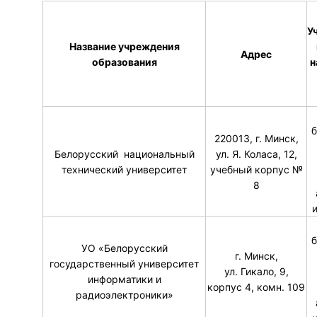
У
Название учреждения
Адрес
образования
н
б
220013, г. Минск,
Белорусский национальный
ул. Я. Коласа, 12,
технический университет
учебный корпус №
8
б
УО «Белорусский
г. Минск,
государственный университет
ул. Гикало, 9,
информатики и
корпус 4, комн. 109
радиоэлектроники»