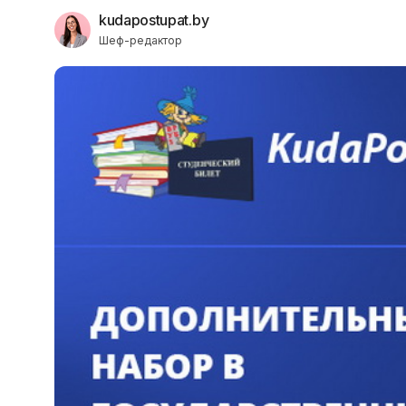
kudapostupat.by
Шеф-редактор