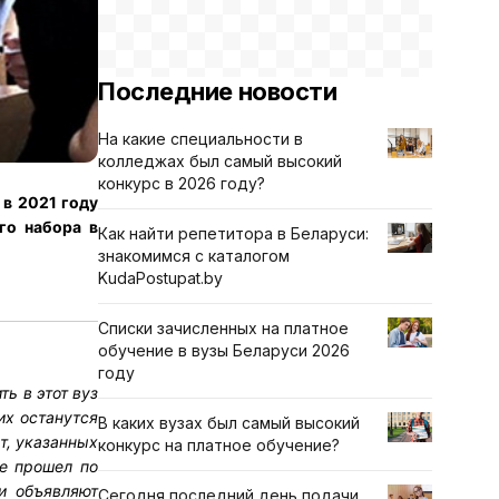
Последние новости
На какие специальности в
колледжах был самый высокий
конкурс в 2026 году?
 в 2021 году
го набора в
Как найти репетитора в Беларуси:
знакомимся с каталогом
KudaPostupat.by
Списки зачисленных на платное
обучение в вузы Беларуси 2026
году
ь в этот вуз
их останутся
В каких вузах был самый высокий
т, указанных
конкурс на платное обучение?
не прошел по
и объявляют
Сегодня последний день подачи