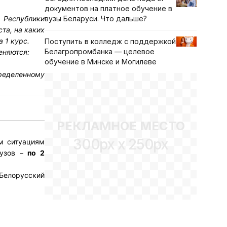
документов на платное обучение в
вузы Беларуси. Что дальше?
 Республики
та, на каких
 1 курс.
Поступить в колледж с поддержкой
Белагропромбанка — целевое
еняются:
обучение в Минске и Могилеве
ределенному
РЕКЛАМНОЕ МЕСТО
300px x 250px
м ситуациям
вузов –
по 2
Белорусский