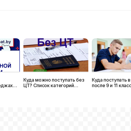
Куда можно поступать без
Куда поступать в
еджах
ЦТ? Список категорий
после 9 и 11 клас
 сроки
абитуриентов,
— Список профес
специальностей и вузов
специальностей 
соответствующ
колледжи ПТО