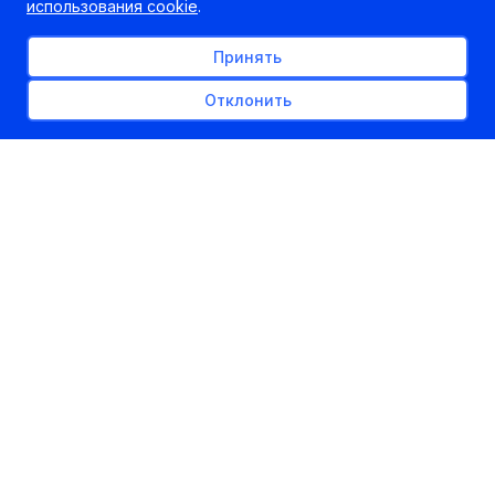
использования cookie
.
Шеф-редактор
Принять
Отклонить
Онлайн-выставка «Образование и карьера» будет
открыта
c
1 февраля по 31 марта 2021 года.
Новый формат известной выставки
«Образование и
карьера»
в помощь абитуриентам и их родителям.
Теперь, в любое удобное для вас время, вы сможете
посетить самые престижные вузы Европы. Не здорово
ли? И всё это, не выходя из дома.
На страницах представленных учебных заведений есть