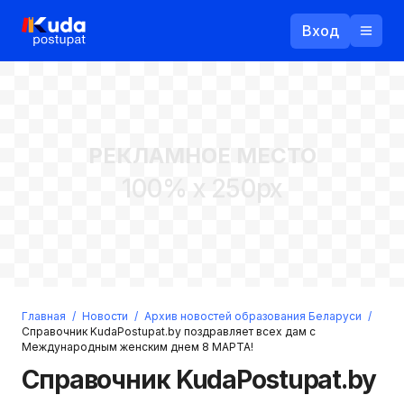
Вход
Назад
РЕКЛАМНОЕ МЕСТО
Логин
100% x 250px
Пароль
Ваш email
Забыли пароль?
Главная
/
Новости
/
Архив новостей образования Беларуси
/
Войти
Справочник KudaPostupat.by поздравляет всех дам с
Международным женским днем 8 МАРТА!
Прислать пароль
Регистрация
Справочник KudaPostupat.by