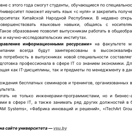
не с этого года смогут студенты, обучающиеся по специально
 Университет поможет изучить язык «с нуля» и закрепить получ
рситетах Китайской Народной Республики. В недавно откр
совершенствовать языковые навыки, общаясь с носител
 Такое образование позволит выпускникам работать в общеобр
 и научно-исследовательских институтах.
правление информационными ресурсами»
на факультете м
омпании всегда будут заинтересованы в высококвалифи
 а потребность в выпускниках новой специальности составля
одготовка профессионала в сфере IT со знанием экономики. Дл
щая как IT-дисциплины, так и предметы по менеджменту в да
хождения бесплатных семинаров и тренингов, организованных 
льтета.
отать не только инженерами-программистами, но и бизнес-а
и в сфере IT, а также занимать ряд других должностей в б
M Systems», «Фабрика инноваций и решений», «iTechArt Grou
на сайте университета —
vsu.by