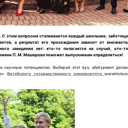
. С этим вопросом сталкивается каждый школьник, заботящи
ентов, а результат его прохождения зависит от множеств
ого заведения нет: кто-то полагается на случай, кто-т
имени П. М. Машерова поможет выпускникам определиться!
м научным потенциалом. Выбирая этот вуз, абитуриент дела
ио»
Витебского государственного университета
значительн