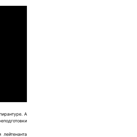
пирантуре. А
реподготовки
 лейтенанта