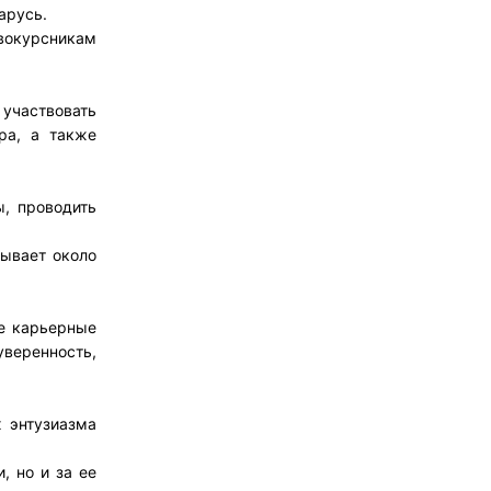
арусь.
вокурсникам
 участвовать
ра, а также
ы, проводить
тывает около
ые карьерные
веренность,
х энтузиазма
, но и за ее