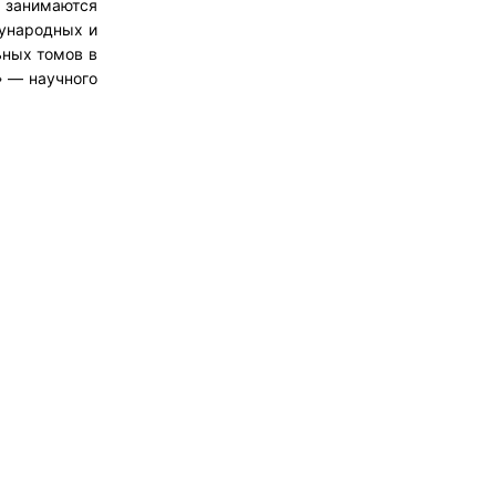
 занимаются
дународных и
ьных томов в
» — научного