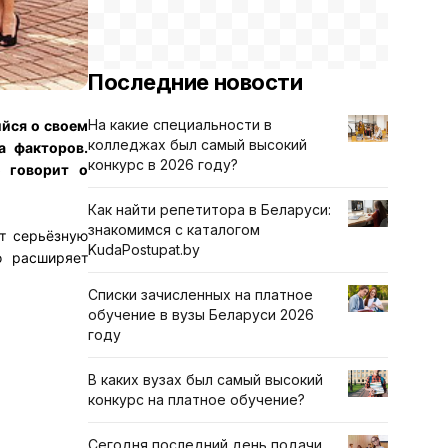
Последние новости
На какие специальности в
йся о своем
колледжах был самый высокий
а факторов.
конкурс в 2026 году?
о говорит о
Как найти репетитора в Беларуси:
знакомимся с каталогом
ет серьёзную
KudaPostupat.by
о расширяет
Списки зачисленных на платное
обучение в вузы Беларуси 2026
году
В каких вузах был самый высокий
конкурс на платное обучение?
Сегодня последний день подачи