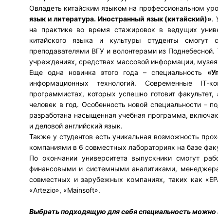
Овладеть китайским языком на профессиональном уров
язык и литература. Иностранный язык (китайский)»
.
на практике во время стажировок в ведущих униве
китайского языка и культуры студенты смогут 
преподавателями ВГУ и волонтерами из Поднебесной.
учреждениях, средствах массовой информации, музеях
Еще одна новинка этого года – специальность
«У
информационных технологий. Современные IT-к
программистах, которых успешно готовит факультет,
человек в год. Особенность новой специальности – п
разработана насыщенная учебная программа, включаю
и деловой английский язык.
Также у студентов есть уникальная возможность про
компаниями в 6 совместных лабораториях на базе факу
По окончании университета выпускники смогут раб
финансовыми и системными аналитиками, менеджерам
совместных и зарубежных компаниях, таких как «EPA
«Artezio», «Mainsoft».
Выбрать подходящую для себя специальность можно 