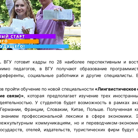
.
ВГУ готовит кадры по 28 наиболее перспективным и вос
мимо педагогов, в ВГУ получают образование программис
-референты, социальные работники и другие специалисты. 
ов пройти обучение по новой специальности
«Лингвистическое 
ие связи)»
, которая предполагает изучение трех иностранн
деятельностью. У студентов будет возможность в рамках ак
Германии, Франции, Словакии, Китае, Польше. Полученная к
знанием профессиональной лексики в сфере экономики. Э
межкультурным коммуникациям, но и переводчиком-экономи
сударств, отелей, издательств, туристических фирм будут 