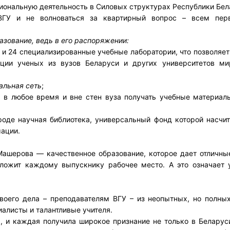
сиональную деятельность в Силовых структурах Республики Бел
ВГУ и не волноваться за квартирный вопрос – всем пер
разование, ведь в его распоряжении:
 и 24 специализированные учебные лаборатории, что позволяет
ции ученых из вузов Беларуси и других университетов ми
альная сеть
;
т в любое время и вне стен вуза получать учебные материал
роде научная библиотека, универсальный фонд которой насчи
мации.
Машерова — качественное образование, которое дает отличн
ложит каждому выпускнику рабочее место. А это означает у
воего дела – преподавателям ВГУ – из неопытных, но полны
алисты и талантливые учителя.
, и каждая получила широкое признание не только в Беларуси