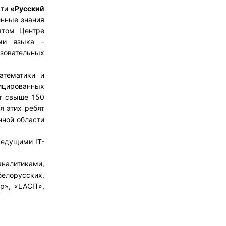
сти
«Русский
енные знания
ытом Центре
ями языка –
азовательных
атематики и
цированных
ет свыше 150
я этих ребят
нной области
ведущими IT-
налитиками,
елорусских,
p», «LACIT»,