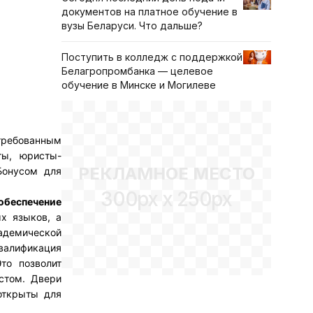
документов на платное обучение в
вузы Беларуси. Что дальше?
Поступить в колледж с поддержкой
Белагропромбанка — целевое
обучение в Минске и Могилеве
требованным
ты, юристы-
РЕКЛАМНОЕ МЕСТО
Бонусом для
300px x 250px
обеспечение
ых языков, а
адемической
валификация
то позволит
стом. Двери
открыты для