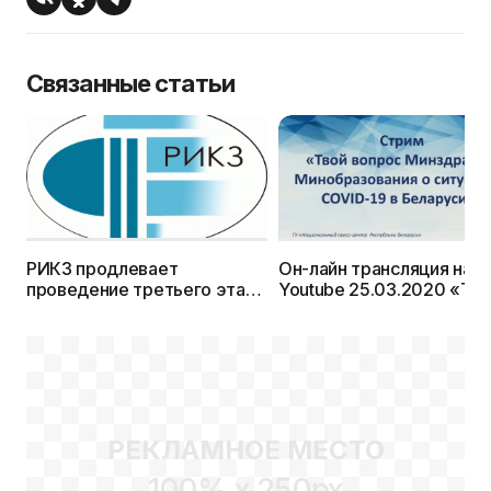
Связанные статьи
РИКЗ продлевает
Он-лайн трансляция на
проведение третьего этапа
Youtube 25.03.2020 «Тво
РТ — по 24 мая 2020 года
вопрос министерствам
здравоохранения и
образования о ситуации 
Беларуси c COVID-19»
РЕКЛАМНОЕ МЕСТО
100% x 250px