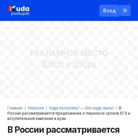
Вход
Назад
РЕКЛАМНОЕ МЕСТО
Логин
100% x 250px
Пароль
Ваш email
Забыли пароль?
Главная
/
Новости
/
Куда поступать? — Это надо знать!
/
В
Войти
России рассматривается предложение о переносе сроков ЕГЭ и
вступительной кампании в вузы
Прислать пароль
Регистрация
В России рассматривается