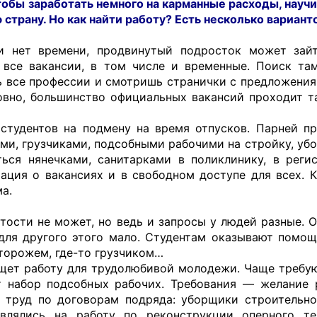
тобы заработать немного на карманные расходы, научи
 страну. Но как найти работу? Есть несколько вариант
ли нет времени, продвинутый подросток может за
 все вакансии, в том числе и временные. Поиск та
ь все профессии и смотришь странички с предложения
ловно, большинство официальных вакансий проходит т
 студентов на подмену на время отпусков. Парней п
ми, грузчиками, подсобными рабочими на стройку, уб
ься нянечками, санитарками в поликлинику, в регис
ация о вакансиях и в свободном доступе для всех. К
а.
тости не может, но ведь и запросы у людей разные. О
 для другого этого мало. Студентам оказывают помощ
сторожем, где-то грузчиком…
щет работу для трудолюбивой молодежи. Чаще требую
т набор подсобных рабочих. Требования — желание 
 труд по договорам подряда: уборщики строительно
авлялись на работу по реконструкции оперного т