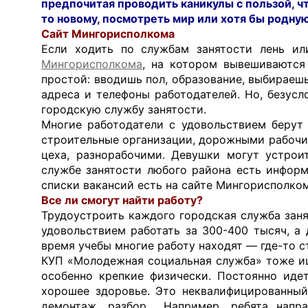
предпочитая проводить каникулы с пользой, ч
то новому, посмотреть мир или хотя бы родную
Сайт Мингорисполкома
Если ходить по службам занятости лень и
Мингорисполкома
, на котором вывешиваются
простой: вводишь пол, образование, выбираеш
адреса и телефоны работодателей. Но, безус
городскую службу занятости.
Многие работодатели с удовольствием берут
строительные организации, дорожными рабочи
цеха, разнорабочими. Девушки могут устроит
службе занятости любого района есть информ
списки вакансий есть на сайте Мингорисполком
Все ли смогут найти работу?
Трудоустроить каждого городская служба заня
удовольствием работать за 300-400 тысяч, а
время учебы многие работу находят — где-то 
КУП «Молодежная социальная служба» тоже и
особенно крепкие физически. Постоянно иде
хорошее здоровье. Это неквалифицированный
демонтаж, разбор… Например, ребята напр