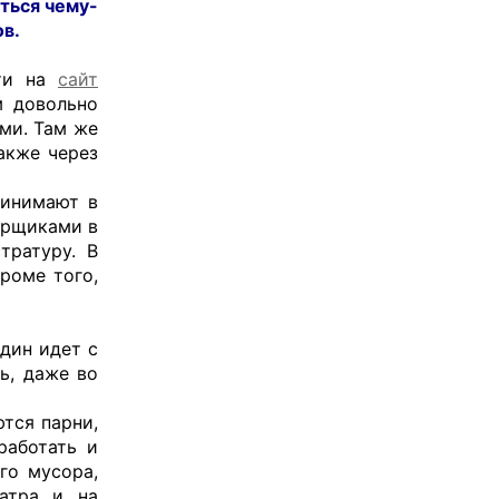
ться чему-
ов.
йти на
сайт
м довольно
ми. Там же
акже через
ринимают в
орщиками в
тратуру. В
роме того,
дин идет с
ь, даже во
тся парни,
работать и
го мусора,
еатра и на