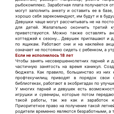
рыбокомплекс. Заработная плата получается о
могут заполнить анкету и оставить ее в базе,
хорошо себя зарекомендуют, им будут и в буду
Девушки чаще могут рассчитывать не на постоя
для детей. Желательно окончить третий к
приветствуются. Можно также оставлять ан
коттеджей к сезону… Девушек приглашают и д
по ящикам. Работают они и на наклейке ак
означает не постоянно сидеть с ребенком, а ут
Если не исполнилось 18 лет
Чтобы занять несовершеннолетних парней и д
частичную занятость на время каникул. Соз
бюджета. Как правило, большинство из них 
профтехучилищ приводят в порядок свои 
библиотеках, работают в экобригадах по улуч
У многих парней и девушек есть возможност
игрушки и сувениры, которые потом передаю
такой работы, так же как и заработок ю
Приоритетное право на получение такой летней
родители временно являются безработными, а 