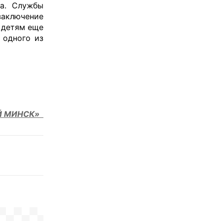
на. Службы
заключение
 детям еще
 одного из
Й МИНСК»