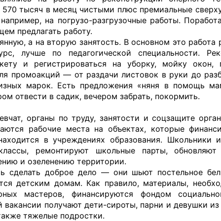
т 570 тысяч в месяц чистыми плюс премиальные сверху
 например, на погрузо-разгрузочные работы. Поработа
щем предлагать работу.
нную, а на вторую занятость. В основном это работа 
урс, лучше по педагогической специальности. Ре
кету и регистрироваться на уборку, мойку окон, 
ля промоакций — от раздачи листовок в руки до раз
цизных марок. Есть предложения «няня в помощь м
ром отвести в садик, вечером забрать, покормить.
евчат, органы по труду, занятости и соцзащите орга
даются рабочие места на объектах, которые финанс
находится в учреждениях образования. Школьники 
классы, ремонтируют школьные парты, обновляют
шению и озеленению территории.
ь сделать доброе дело — они шьют постельное бел
тся детским домам. Как правило, материалы, необх
ных мастеров, финансируются фондом социально
 вакансии получают дети-сироты, парни и девушки из 
также тяжелые подростки.