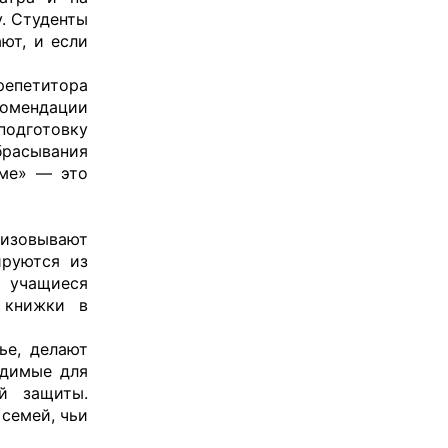
. Студенты
ют, и если
репетитора
комендации
подготовку
брасывания
аме» — это
низовывают
ируются из
и учащиеся
 книжки в
ье, делают
одимые для
й защиты.
семей, чьи