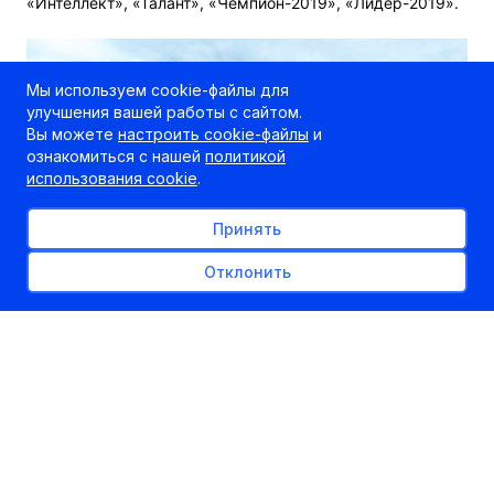
«Интеллект», «Талант», «Чемпион-2019», «Лидер-2019».
Мы используем cookie-файлы для
улучшения вашей работы с сайтом.
Вы можете
настроить cookie-файлы
и
ознакомиться с нашей
политикой
использования cookie
.
Принять
Отклонить