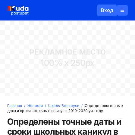
Вход
Назад
РЕКЛАМНОЕ МЕСТО
Логин
100% x 250px
Пароль
Ваш email
Забыли пароль?
Главная
/
Новости
/
Школы Беларуси
/
Определены точные
Войти
даты и сроки школьных каникул в 2019-2020 уч. году
Прислать пароль
Определены точные даты и
Регистрация
сроки школьных каникул в