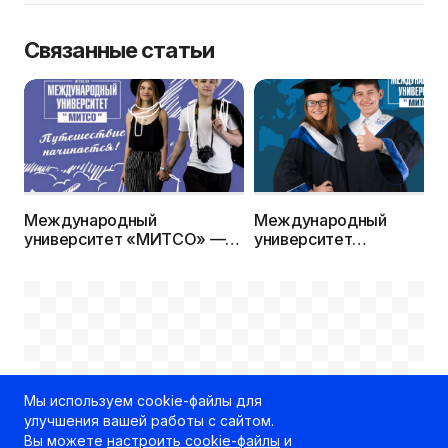
Связанные статьи
Международный
Международный
университет «МИТСО» —
университет
путешествие начинается!
«МИТСО»приглашает на 
ступень высшего
образования – в
магистратуру! Прием
документов – по 5 июля
2018 года включительно
РЕКЛАМНОЕ МЕСТО
Мы используем cookie-файлы для
100% x 250px
улучшения вашей работы с сайтом.
Вы можете
настроить cookie-файлы
и