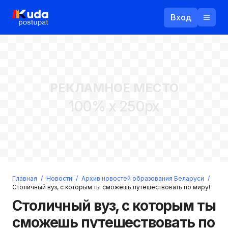
Вход
Назад
РЕКЛАМНОЕ МЕСТО
Логин
100% x 250px
Пароль
Ваш email
Забыли пароль?
Главная
/
Новости
/
Архив новостей образования Беларуси
/
Войти
Столичный вуз, с которым ты сможешь путешествовать по миру!
Прислать пароль
Столичный вуз, с которым ты
Регистрация
сможешь путешествовать по