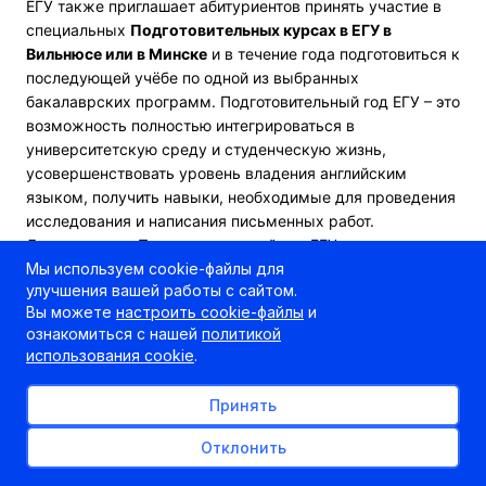
ЕГУ также приглашает абитуриентов принять участие в
специальных
Подготовительных курсах в ЕГУ в
Вильнюсе или в Минске
и в течение года подготовиться к
последующей учёбе по одной из выбранных
бакалаврских программ. Подготовительный год ЕГУ – это
возможность полностью интегрироваться в
университетскую среду и студенческую жизнь,
усовершенствовать уровень владения английским
языком, получить навыки, необходимые для проведения
исследования и написания письменных работ.
Документы на Подготовительный год ЕГУ принимаются
до 9 сентября
.
Мы используем cookie-файлы для
улучшения вашей работы с сайтом.
До 21 сентября
ЕГУ также ведёт приём заявок на
Вы можете
настроить cookie-файлы
и
обучение в докторантуре по направлению «Философия».
ознакомиться с нашей
политикой
К участию в конкурсе приглашаются лица, уже имеющие
использования cookie
.
магистерскую степень или диплом о высшем
образовании (диплом специалиста).
Принять
Зарегистрироваться
Отклонить