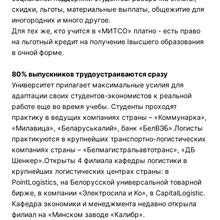
скидки, льготы, материальные выплаты, общежитие для
иногородних и много другое.
Для тех же, кто учится в «МИТСО» платно - есть право
на льготный кредит на получение Iвысшего образования
в очной форме.
80% выпускников трудоустраиваются сразу
Университет прилагает максимальные усилия для
адаптации своих студентов-экономистов к реальной
работе еще во время учебы. Студенты проходят
практику в ведущих компаниях страны – «Коммунарка»,
«Милавица», «Беларуськалий», банк «БелВЭБ».Логисты
практикуются в крупнейших транспортно-логистических
компаниях страны – «Белмагистральавтотранс», «ДБ
Шенкер».Открыты 4 филиала кафедры логистики в
крупнейших логистических центрах страны: в
PointLogistics, на Белорусской универсальной товарной
бирже, в компании «Электросила и Ко», в CapitalLogistic.
Кафедра экономики и менеджмента недавно открыла
филиал на «Минском заводе «Калибр».