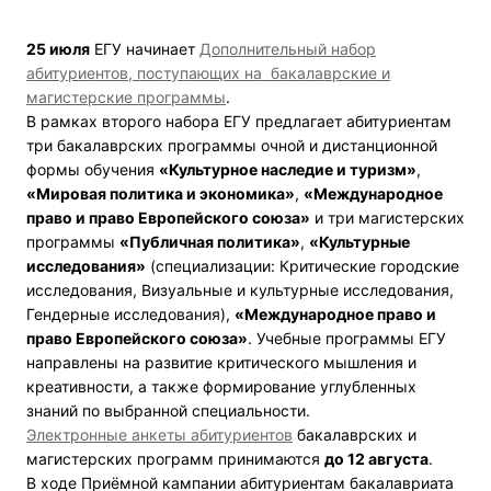
25 июля
ЕГУ начинает
Дополнительный набор
абитуриентов, поступающих на бакалаврские и
магистерские программы
.
В рамках второго набора ЕГУ предлагает абитуриентам
три бакалаврских программы очной и дистанционной
формы обучения
«Культурное наследие и туризм»
,
«Мировая политика и экономика»
,
«Международное
право и право Европейского союза»
и три магистерских
программы
«Публичная политика»
,
«Культурные
исследования»
(специализации: Критические городские
исследования, Визуальные и культурные исследования,
Гендерные исследования),
«Международное право и
право Европейского союза»
. Учебные программы ЕГУ
направлены на развитие критического мышления и
креативности, а также формирование углубленных
знаний по выбранной специальности.
Электронные анкеты абитуриентов
бакалаврских и
магистерских программ принимаются
до 12 августа
.
В ходе Приёмной кампании абитуриентам бакалавриата