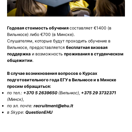
Годовая стоимость обучения
составляет €1400 (в
Вильнюсе) либо €700 (в Минске).
Слушателям, которые будут проходить обучение в
Вильнюсе, предоставляется
бесплатная визовая
поддержка
и возможность
проживания в студенческом
общежитии
.
В случае возникновения вопросов о Курсах
подготовительного года ЕГУ в Вильнюсе и в Минске
просим обращаться:
по тел.:
+370 5 2639650
(Вильнюс),
+375 29 3732371
(Минск),
по эл. почте:
recruitment
@
ehu
.
lt
в
Skype
:
QuestionEHU