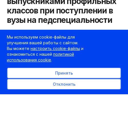
выпускниками профильных
классов при поступлении в
вузы на педспециальности
18.04.2017
kudapostupat.by
Мы используем cookie-файлы для
улучшения вашей работы с сайтом.
Шеф-редактор
Вы можете
настроить cookie-файлы
и
ознакомиться с нашей
политикой
использования cookie
.
Принять
Отклонить