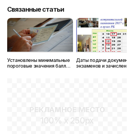
Связанные статьи
Установлены минимальные
Даты подачи документо
пороговые значения баллов
экзаменов и зачисления 
на ЦТ 2017 года
вузы на бюджет и платн
основу, а также сроки
допнабора в 2017г.
РЕКЛАМНОЕ МЕСТО
100% x 250px