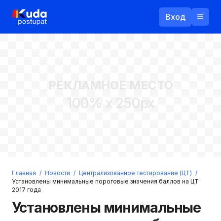
Вход
Назад
РЕКЛАМНОЕ МЕСТО
Логин
100% x 250px
Пароль
Ваш email
Забыли пароль?
Главная
/
Новости
/
Централизованное тестирование (ЦТ)
/
Войти
Установлены минимальные пороговые значения баллов на ЦТ
2017 года
Прислать пароль
Регистрация
Установлены минимальные