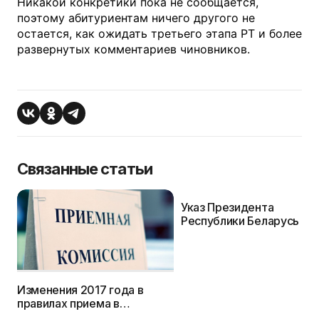
Никакой конкретики пока не сообщается,
поэтому абитуриентам ничего другого не
остается, как ожидать третьего этапа РТ и более
развернутых комментариев чиновников.
Связанные статьи
Указ Президента
Республики Беларусь от 9
января 2017 г. № 4 об
изменении Правил прием
вузы Беларуси
Изменения 2017 года в
правилах приема в
колледжи (УО ССО)