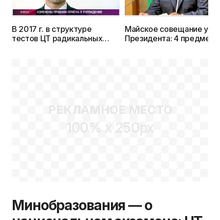
В 2017 г. в структуре
Майское совещание у
тестов ЦТ радикальных
Президента: 4 предмета
изменений не будет
ЦТ, 3 резервных дня и
действие сертификатов 
течение 2-х лет — всё с
2017 г.
РЕКЛАМНОЕ МЕСТО
100% x 250px
Минобразования — о