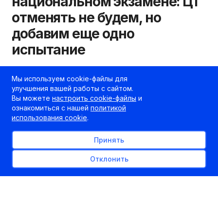
национальном экзамене: ЦТ
отменять не будем, но
добавим еще одно
испытание
25.10.2016
kudapostupat.by
Мы используем cookie-файлы для
улучшения вашей работы с сайтом.
Шеф-редактор
Вы можете
настроить cookie-файлы
и
ознакомиться с нашей
политикой
использования cookie
.
Принять
Отклонить