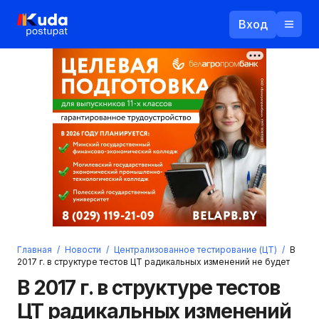
Вход
Назад
Логин
Пароль
Ваш email
Забыли пароль?
Главная
/
Новости
/
Централизованное тестирование (ЦТ)
/
В
Войти
2017 г. в структуре тестов ЦТ радикальных изменений не будет
Прислать пароль
В 2017 г. в структуре тестов
Регистрация
ЦТ радикальных изменений