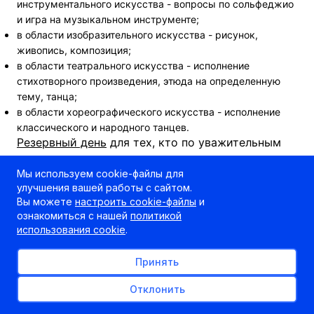
инструментального искусства - вопросы по сольфеджио
и игра на музыкальном инструменте;
в области изобразительного искусства - рисунок,
живопись, композиция;
в области театрального искусства - исполнение
стихотворного произведения, этюда на определенную
тему, танца;
в области хореографического искусства - исполнение
классического и народного танцев.
Резервный день
для тех, кто по уважительным
причинам не смог явиться на вступительные
испытания, - 10 июня.
Мы используем cookie-файлы для
Начало всех испытаний - в 11.00.
улучшения вашей работы с сайтом.
Вы можете
настроить cookie-файлы
и
ознакомиться с нашей
политикой
использования cookie
.
Принять
Связанные статьи
Отклонить