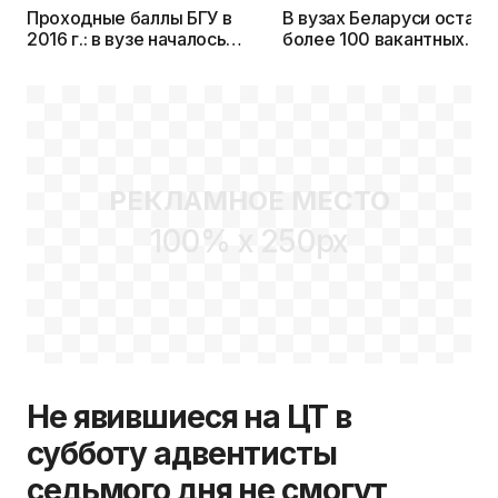
Проходные баллы БГУ в
В вузах Беларуси остало
2016 г.: в вузе началось
более 100 вакантных
зачисление абитуриентов
бюджетных мест
на 1 курс (дополняется)
РЕКЛАМНОЕ МЕСТО
100% x 250px
Не явившиеся на ЦТ в
субботу адвентисты
седьмого дня не смогут