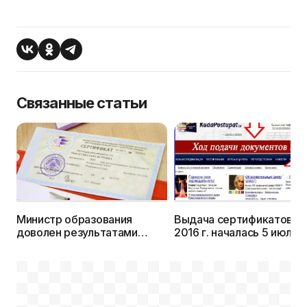
Связанные статьи
Министр образования
Выдача сертификатов Ц
доволен результатами
2016 г. началась 5 июля, 
ЦТ-2016: «Абитуриенты
прием документов
перестали надеяться на
начнется 8.07. Анонс
чудо»
МОНИТОРИНГА на
KudaPostupat.by