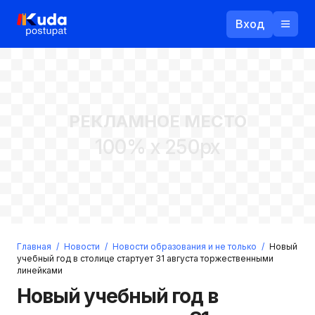
Вход
Назад
РЕКЛАМНОЕ МЕСТО
Логин
100% x 250px
Пароль
Ваш email
Забыли пароль?
Главная
/
Новости
/
Новости образования и не только
/
Новый
Войти
учебный год в столице стартует 31 августа торжественными
линейками
Прислать пароль
Регистрация
Новый учебный год в