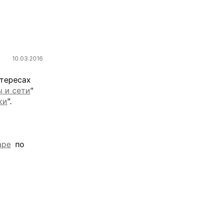
10.03.2016
нтересах
 и сети
"
ки
".
аре
по