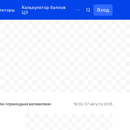
Калькулятор баллов
Вход
титоры
ЦЭ
Обучение для иностранцев
Курсы
Переподготовка
илю «прикладная математика»
18:09, 07 августа 2026