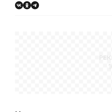
РЕК
1