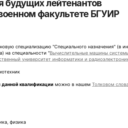
я будущих лейтенантов
а военном факультете БГУИР
 новую специализацию "Специального назначения" (в и
) на специальности "
Вычислительные машины системы
ственный университет информатики и радиоэлектрони
мотехник
и данной квалификации
можно в нашем
Толковом слов
ика, физика