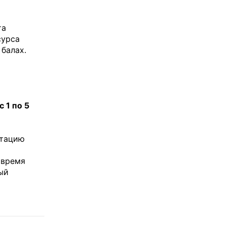
та
сурса
балах.
с 1 по 5
ьтацию
 время
ый