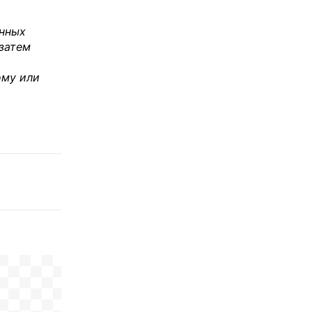
енных
 затем
ому или