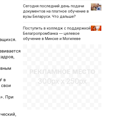
Сегодня последний день подачи
документов на платное обучение в
вузы Беларуси. Что дальше?
Поступить в колледж с поддержкой
Белагропромбанка — целевое
обучение в Минске и Могилеве
ащихся.
звивается
кадров,
ивным
РЕКЛАМНОЕ МЕСТО
300px x 250px
У в
 свои
». При
о
ический,