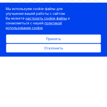
Мы используем cookie-файлы для
улучшения вашей работы с сайтом.
Вы можете
настроить cookie-файлы
и
ознакомиться с нашей
политикой
использования cookie
.
ЕГЭ 2016 г.: нововведения,
Принять
расписание и минимальные
Отклонить
баллы
29.10.2015
kudapostupat.by
Шеф-редактор
Российские СМИ с сентября публикуют
нововведения, изменения и даже расписание
тестов ЕГЭ 2016 года! Мы собрали эти данные,
чтобы познакомить белорусскую аудиторию
абитуриентов с тем, что ожидает тех, кто
планирует сдавать ЕГЭ и поступать в