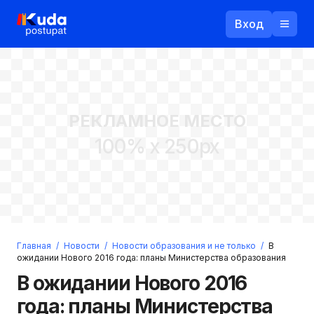
Вход
Назад
РЕКЛАМНОЕ МЕСТО
Логин
100% x 250px
Пароль
Ваш email
Забыли пароль?
Главная
/
Новости
/
Новости образования и не только
/
В
Войти
ожидании Нового 2016 года: планы Министерства образования
Прислать пароль
В ожидании Нового 2016
Регистрация
года: планы Министерства