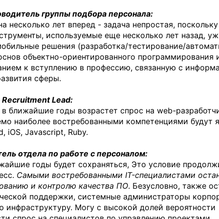
водитель группы подбора персонала:
а несколько лет вперед - задача непростая, поскольку
трументы, используемые еще несколько лет назад, уж
 мобильные решения (разработка/тестирование/автомат
е основ объектно-ориентированного программирования 
анием к вступлению в профессию, связанную с инфор
развития сферы.
Recruitment Lead:
, в ближайшие годы возрастет спрос на web-разработч
мо наиболее востребованными компетенциями будут я
 iOS, Javascript, Ruby.
ель отдела по работе с персоналом:
лижайшие годы будет сохраняться, Это условие продолж
есс.
Самыми востребованными IT-специалистами оста
рованию и контролю качества ПО
. Безусловно, также о
ической поддержки, системные администраторы корпо
ою инфраструктуру. Могу с высокой долей вероятности
сти спрос на специалистов по управлению проектами,