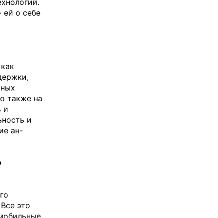
ехнологий.
 ей о себе
 как
держки,
нных
но также на
 и
ьность и
ие ан-
о
го
 Все это
 мобильные