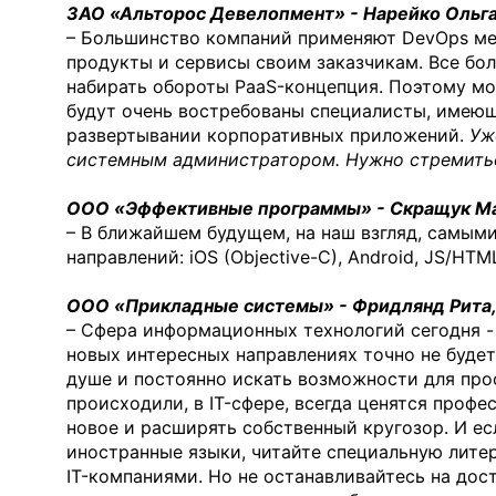
ЗАО «Альторос Девелопмент» - Нарейко Ольга
– Большинство компаний применяют DevOps м
продукты и сервисы своим заказчикам. Все бол
набирать обороты PaaS-концепция. Поэтому мо
будут очень востребованы специалисты, имеющ
развертывании корпоративных приложений.
Уж
системным администратором. Нужно стремиться
ООО «Эффективные программы» - Скращук Ма
– В ближайшем будущем, на наш взгляд, самым
направлений: iOS (Objective-C), Android, JS/HT
ООО «Прикладные системы» - Фридлянд Рита,
– Сфера информационных технологий сегодня -
новых интересных направлениях точно не буде
душе и постоянно искать возможности для про
происходили, в IT-сфере, всегда ценятся проф
новое и расширять собственный кругозор. И есл
иностранные языки, читайте специальную литер
IT-компаниями. Но не останавливайтесь на до