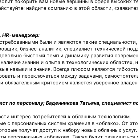
волит покорить вам новые вершины в сфере высоких т
йствуйте: найдите компанию в этой области, «заявите»
, HR-менеджер:
остребованными были и являются такие специальности,
ровщик, бизнес-аналитик, специалист технической под
 довольно быстрый темп и динамику развития совреме
 наличие знаний и опыта в технологических областях, 
вые навыки и знания. Всегда плюсом являются гибкость
ровать и переключаться между задачами, самостоятел
 и обязательным критерием является уверенное владен
т по персоналу; Баденникова Татьяна, специалист п
асти интерес потребителей к облачным технологиям.
е с персональных систем хранения в «облако». От это
оторые получат доступ к набору новых облачных услуг.
ти персональных «облаков». Также будут развиваться