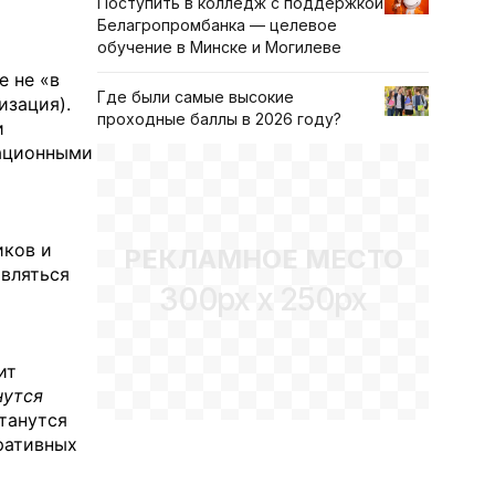
Поступить в колледж с поддержкой
Белагропромбанка — целевое
обучение в Минске и Могилеве
е не «в
Где были самые высокие
изация).
проходные баллы в 2026 году?
и
мационными
иков и
РЕКЛАМНОЕ МЕСТО
вляться
300px x 250px
ит
нутся
станутся
ративных