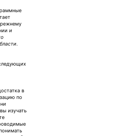
граммные
тает
прежнему
нии и
то
области
.
 следующих
остатка в
изацию по
 ни
овы изучать
те
проводимые
 понимать