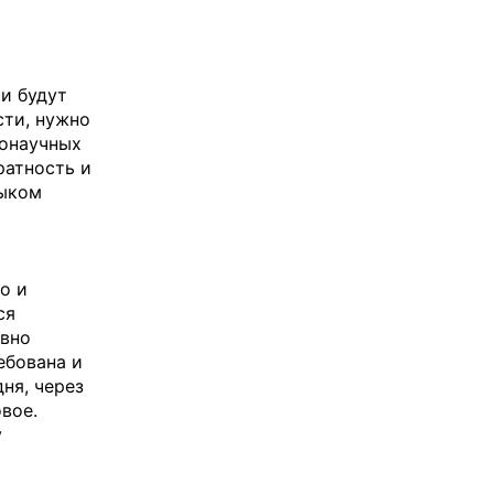
и будут
сти, нужно
нонаучных
ратность и
зыком
о и
ся
ивно
ебована и
ня, через
вое.
у