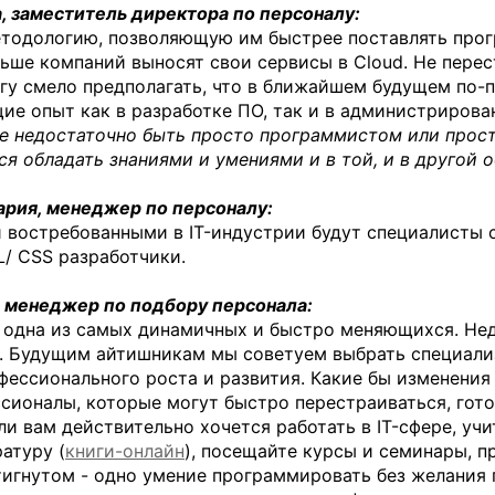
, заместитель директора по персоналу:
етодологию, позволяющую им быстрее поставлять про
ьше компаний выносят свои сервисы в Cloud. Не перес
гу смело предполагать, что в ближайшем будущем по-
ие опыт как в разработке ПО, так и в администрирова
е недостаточно быть просто программистом или прос
 обладать знаниями и умениями и в той, и в другой 
рия, менеджер по персоналу:
и востребованными в IT-индустрии будут специалисты
ML/ CSS разработчики.
 менеджер по подбору персонала:
 одна из самых динамичных и быстро меняющихся. Нед
т. Будущим айтишникам мы советуем выбрать специал
фессионального роста и развития. Какие бы изменения
ессионалы, которые могут быстро перестраиваться, гот
и вам действительно хочется работать в IT-сфере, учи
атуру (
книги-онлайн
), посещайте курсы и семинары, 
стигнутом - одно умение программировать без желания