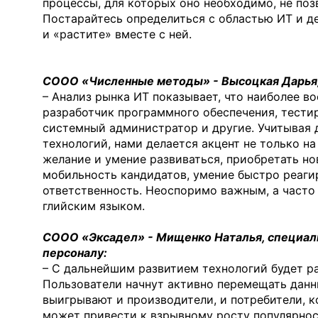
процессы, для которых оно необходимо, не поз
Постарайтесь определиться с областью ИТ и де
и «растите» вместе с ней.
СООО «Численные методы» - Высоцкая Дарья
– Анализ рынка ИТ показывает, что наиболее в
разработчик программного обеспечения, тести
системный администратор и другие. Учитывая
технологий, нами делается акцент не только на
желание и умение развиваться, приобретать но
мобильность кандидатов, умение быстро реаги
ответственность. Неоспоримо важным, а часто
глийским языком.
СООО «Эксадел» - Мищенко Наталья, специалис
персоналу:
– С дальнейшим развитием технологий будет р
Пользователи начнут активно перемещать данны
выигрывают и производители, и потребители, к
может привести к взрывному росту популярнос