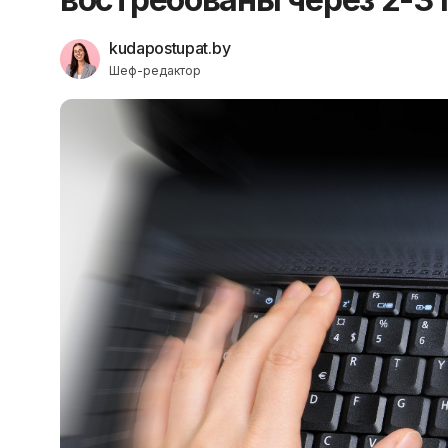
kudapostupat.by
Шеф-редактор