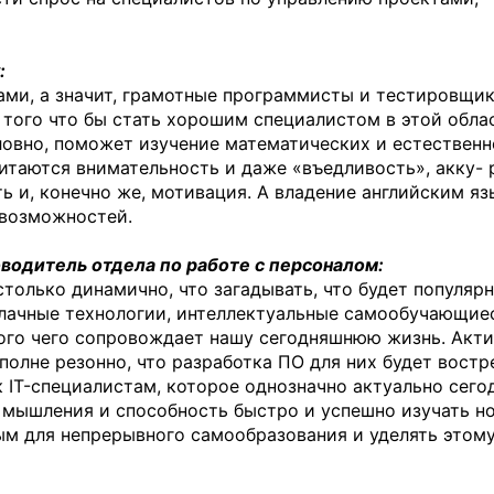
:
ами, а значит, грамотные программисты и тестировщик
 того что бы стать хорошим специалистом в этой обла
словно, поможет изучение математических и естествен
итаются внимательность и даже «въедливость», акку- 
ь и, конечно же, мотивация. А владение английским я
возможностей.
водитель отдела по работе с персоналом:
олько динамично, что загадывать, что будет популярн
Облачные технологии, интеллектуальные самообучающие
ого чего сопровождает нашу сегодняшнюю жизнь. Акт
олне резонно, что разработка ПО для них будет востр
к IT-специалистам, которое однозначно актуально сегод
ть мышления и способность быстро и успешно изучать но
м для непрерывного самообразования и уделять этом