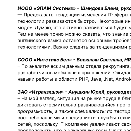
ИООО «ЭПАМ Системз» - Шмидова Елена, руко
— Предсказать тенденции изменения IT-сферы н
технологии развиваются быстро. Некоторые инс
моде». Думаю, что активно развиваться будут
Тем не менее точно можно сказать, что знани
английского языка останется основным требов
технологиями. Важно следить за тенденциями 
СООО «Интетикс Бел» - Восканян Светлана, HR 
– По аналитическим данным отдела рекрутинга
разработчиков мобильных приложений. Ожидае
навыки работы в области PHP, Java, .Net, Android,
ЗАО «Итранзишэн» - Анушкин Юрий, руководит
– На мой взгляд, ситуация на рынке труда в б
диктовать стремительно развивающийся прогр
программисты, а также специалисты по тести
востребованными и специалисты службы техн
сетей, поскольку IT-компании увеличивают св
предположить, что в ближайшие годы будет ра