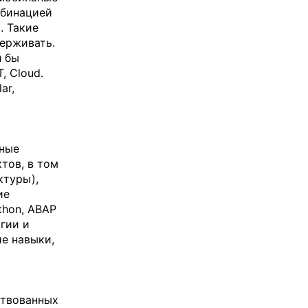
мбинацией
. Такие
держивать.
л бы
, Cloud.
ar,
мные
тов, в том
ктуры),
ие
thon, АВАР
гии и
е навыки,
ствованных