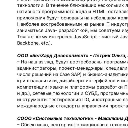
технологии. В течение ближайших нескольких
нативного программного кода и HTML, оставля
приложения будут основаны на небольшом колич
Наиболее востребованными на рынке IT-индустри
заниматься Java- разработкой, мы советуем изуч
Тем же, кому интересен JavaScript - чистый Jav
Backbone, etc.).
OOO «БелХард Девелопмент» - Петрик Ольга, 
– На наш взгляд, будут востребованы програм
администраторы, проект-менеджеры, специали
числе решений на базе SAP) и бизнес-аналитик
криптоаналитики, дизайнеры интерфейсов и ин
компетенции: языки и платформы разработки ПО (
и др.), сетевые технологии и СУБД, программ
инструменты тестирования ПО, иностранные яз
международные стандарты управления проекта
СООО «Системные технологии» - Макалкина Да
– Объективно, вектор информационных техноло