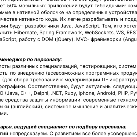
 лет 50% мобильных приложений будут гибридными: ко
емые в нативной оболочке на определенные устройства
естве нативного кода. Их легче разрабатывать и под
и будут разработчики Java, JavaScript. Тем, кто хоте
ить Hibernate, Spring Framework, WebSockets, WS, REST
aScript, работу с DOM (jQuery), MVC- фреймворки (Angul
менеджер по персоналу:
мисты различных специализаций, тестировщики, систе
сты по внедрению (всевозможных программных продук
и (для сбора требований к модернизации IT- инфрастру
фографики. Соответственно, будут актуальны следующ
Java, C++, Delphi, .NET, Ruby, Iphone, Android, PHP, Py
ные средства защиты информации, современные техноло
ыки (английский), системное мышление и аналитически
ми.
рья, ведущий специалист по подбору персонала:
гий непредсказуем. С развитием все более усовершен