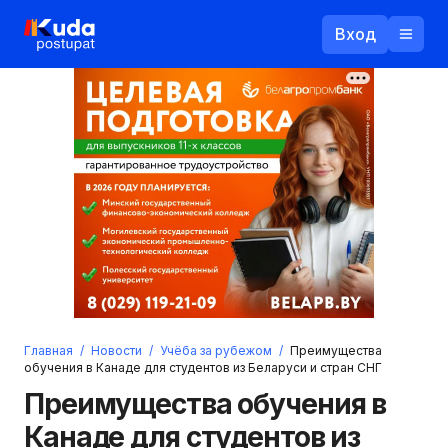
Вход
Назад
Логин
Пароль
Ваш email
Забыли пароль?
Главная
/
Новости
/
Учёба за рубежом
/
Преимущества
Войти
обучения в Канаде для студентов из Беларуси и стран СНГ
Прислать пароль
Преимущества обучения в
Регистрация
Канаде для студентов из