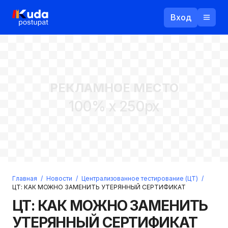
Вход
Назад
РЕКЛАМНОЕ МЕСТО
Логин
100% x 250px
Пароль
Ваш email
Забыли пароль?
Главная
/
Новости
/
Централизованное тестирование (ЦТ)
/
Войти
ЦТ: КАК МОЖНО ЗАМЕНИТЬ УТЕРЯННЫЙ СЕРТИФИКАТ
Прислать пароль
ЦТ: КАК МОЖНО ЗАМЕНИТЬ
Регистрация
УТЕРЯННЫЙ СЕРТИФИКАТ